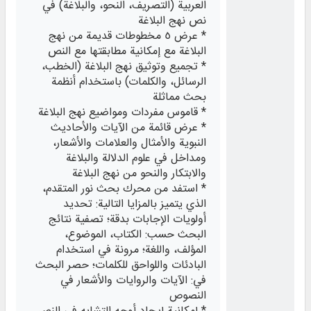
العربية (التصريف، النحو، والبلاغة) في
نص نهج البلاغة
* عرض ٥ مخطوطات قديمة من نهج
البلاغة مع إمكانية مطابقتها مع النص
* تجميع وتوثيق نهج البلاغة (الخطب،
الرسائل، والكلمات) باستخدام أنظمة
بحث مماثلة
* قاموس مفردات ومواضيع نهج البلاغة
* عرض قائمة من الآيات والأحاديث
النبوية والأمثال والعلامات والأشعار،
ومداخل في علوم الدلالة والبلاغة
والابتكار والنحو من نهج البلاغة
* استفد من محرك بحث نور المتقدم،
الذي يتميز بالمزايا التالية: تحديد
أولويات الإجابات بدقة؛ تصفية نتائج
البحث حسب: الكتاب، الموضوع،
المؤلف، واللغة؛ مرونة في استخدام
البادئات واللواحق للكلمات؛ حصر البحث
في: الآيات والروايات والأشعار في
النصوص