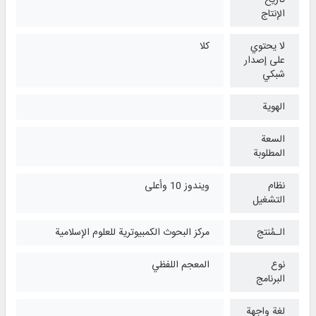
تأريخ
الإنتاج
لا يحتوي
كلا
على إصدار
شبكي
الهوية
السعة
المطلوبة
نظام
ويندوز 10 وأعلی
التشغیل
الـمُنتج
مركز البحوث الكمبيوترية للعلوم الإسلامية
نوع
المعجم اللفظي
البرنامج
لغة واجهة