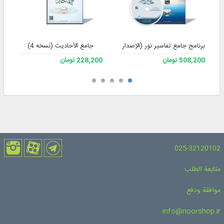
برنامج جامع تفاسير نور (الإصدار 4)
جامع الأحادیث (نسخه 4)
508,200 تومان
228,200 تومان
025-32120102
متابعة الطلب
موافقة ودفع
info@noorshop.ir