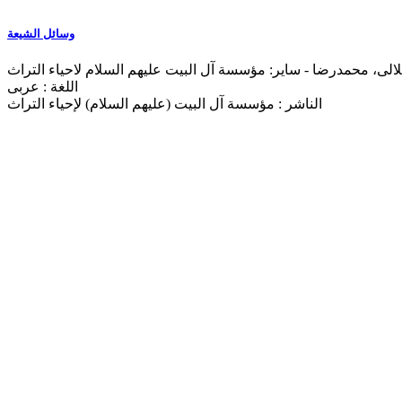
وسائل الشیعة
اللغة : عربی
الناشر : مؤسسة آل البیت (علیهم السلام) لإحیاء التراث