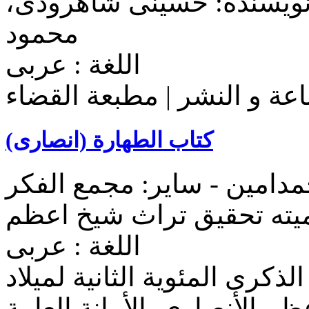
 نویسنده: حسینی شاهرودی،
محمود
اللغة : عربی
عة و النشر | مطبعة القضاء
کتاب الطهارة (انصاری)
دامین - سایر: مجمع الفکر
میته تحقیق تراث شیخ اعظم
اللغة : عربی
لذکری المئوية الثانية لميلاد
ظم الأنصاري. الأمانة العامة