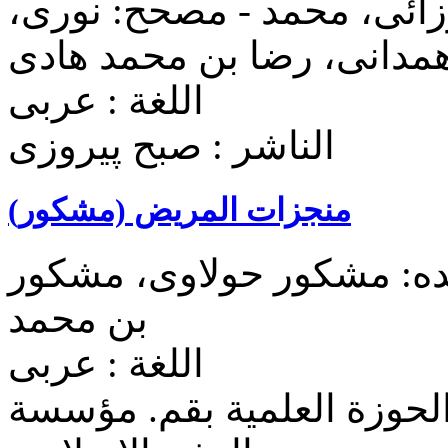
ائی، محمد - مصحح: نوری،
همدانی، رضا بن محمد هادی
اللغة : عربی
الناشر : صبح پيروزی
منجزات المریض (مشکور)
ده: مشکور حولاوی، مشکور
بن محمد
اللغة : عربی
لحوزة العلمیة بقم. مؤسسة