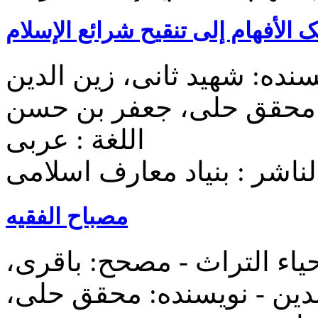
 الأفهام إلی تنقیح شرائع الإسلام
نده: شهید ثانی، زین‌ الدین
اللغة : عربی
لناشر : بنیاد معارف اسلامی
مصباح الفقیه
یا‌ء التراث‌ - مصحح: باقری،
لدین - نویسنده: محقق حلی،