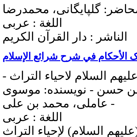
محاضر: گلپایگانی، محمدرضا
اللغة : عربی
الناشر : دار القرآن الکريم
 الأحکام في شرح شرائع الإسلام
هم السلام لاحیاء التراث -
بن حسن - نویسنده: موسوی
عاملی، محمد بن علی -
اللغة : عربی
لیهم السلام) لإحیاء التراث