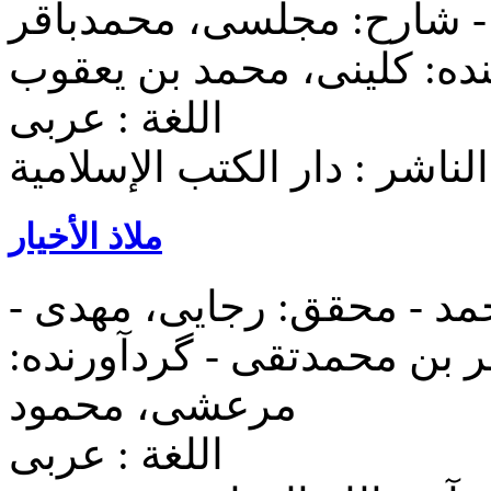
 شارح: مجلسی، محمدباقر
ده: کلینی، محمد بن یعقوب
اللغة : عربی
الناشر : دار الکتب الإسلامیة
ملاذ الأخيار
د - محقق: رجایی، مهدی -
 بن محمدتقی - گردآورنده:
مرعشی، محمود
اللغة : عربی