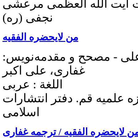
ت آيت الله العظمی مرعشی
نجفی (ره)
من لايحضره الفقيه
 علی - مصحح و مقدمه‌نويس:
غفاری، علی‌ اکبر
اللغة : عربی
ه علمیه قم. دفتر انتشارات
اسلامی
ن لايحضره الفقيه / ترجمه غفاری