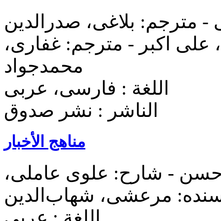
ی - مترجم: بلاغی، صدرالدین
علی‌ اکبر - مترجم: غفاری،
محمدجواد
اللغة : فارسی، عربی
الناشر : نشر صدوق
مناهج الأخبار
سن - شارح: علوی عاملی،
اللغة : عربی