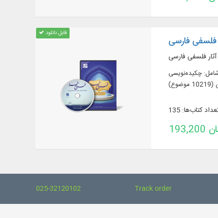
قابل دانلود
 فلسفی فارسی
ی 3 عنوان کتاب در 8 جلد از آثار فلسفی فارسی، شامل: چکیده‌نویسی
 موضوع)
عداد کتاب‌ها: 135
تومان
025-32120102
Track order