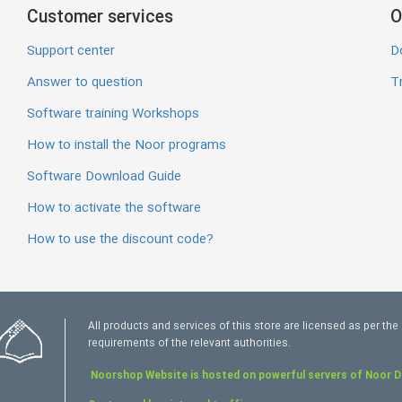
Customer services
O
Support center
D
Answer to question
Tr
Software training Workshops
How to install the Noor programs
Software Download Guide
How to activate the software
How to use the discount code?
All products and services of this store are licensed as per the
requirements of the relevant authorities.
Noorshop Website is hosted on powerful servers of Noor 