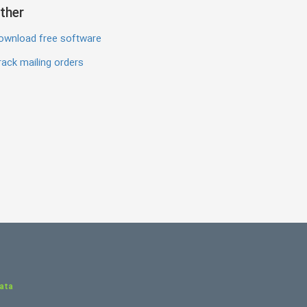
ther
ownload free software
ack mailing orders
Data