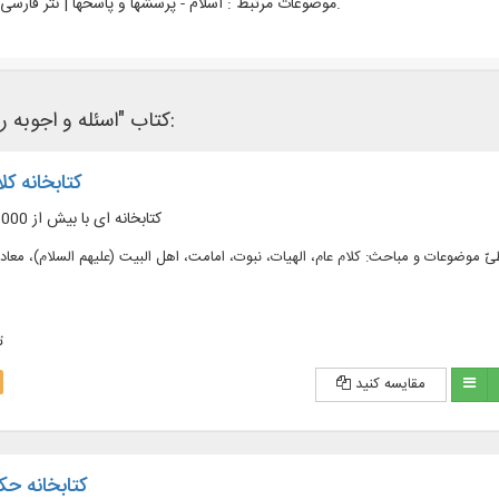
اسلام - پرسشها و پاسخها | نثر فارسی - قرن 7ق.
موضوعات مرتبط :
کتاب "اسئله و اجوبه رشیدی" در نرم‌افزار های کتابخانه ای زیر وجود دارد:
کتابخانه کلا
کتابخانه ای با بیش از 1000 جلد از آثار کلامی
فزون بر 1000 جلد از آثار کلامی، طیّ موضوعات و مباحث: کلام عام، الهیات، نبوت، امامت، اهل البیت (علیهم السلام)، 
ت
مقایسه کنید
کتابخانه حک