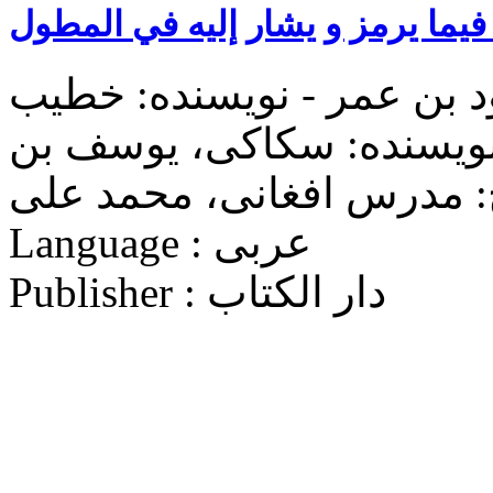
یما یرمز و یشار إلیه في المطول
د بن عمر - نویسنده: خطیب
نویسنده: سکاکی، یوسف بن
ح: مدرس افغانی، محمد علی
Language : عربی
Publisher : دار الکتاب