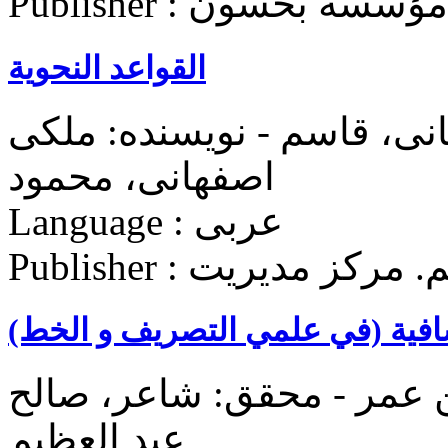
Publisher : مؤسسة بحسون
القواعد النحویة
ی، قاسم - نویسنده: ملکی
اصفهانی، محمود
Language : عربی
لميه قم. مرکز مديريت
لشافية (في علمي التصريف و الخط)
ن عمر - محقق: شاعر، صالح
عبد العظیم