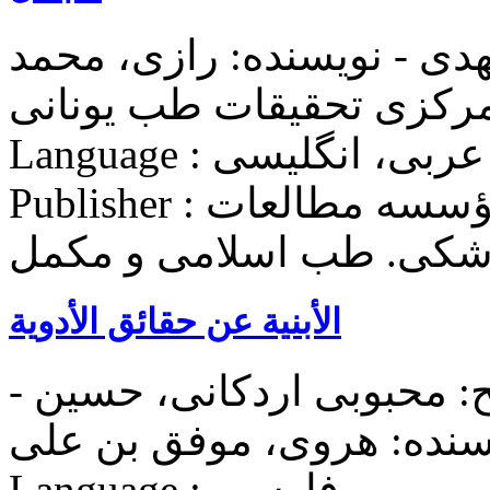
دی - نویسنده: رازی، محمد
Language : عربی، انگلیسی
Publisher : دانشگاه علوم پزشكی ايران. مؤسسه مطالعات
زشکی. طب اسلامی و مکمل
الأبنیة عن حقائق الأدویة
: محبوبی اردکانی، حسین -
Language : فارسی