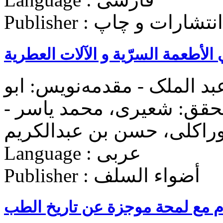
سسه انتشارات و چاپ
ي الأطعمة السرّیة و الآلات العطریة
د الملک - مقدمه‌نويس: ابو
حقق: شعیری، محمد یاسر -
راکلی، حسن بن عبدالکریم
Language : عربی
Publisher : أضواء السلف
ام مع لمحة موجزة عن تاریخ الطب