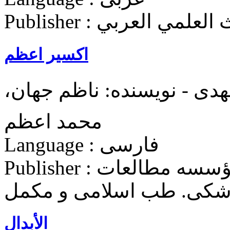
لتراث العلمي العربي
اکسیر اعظم
دی - نویسنده: ناظم جهان،
محمد اعظم
Language : فارسی
Publisher : دانشگاه علوم پزشكی ايران. مؤسسه مطالعات
زشکی. طب اسلامی و مکمل
الأبدال