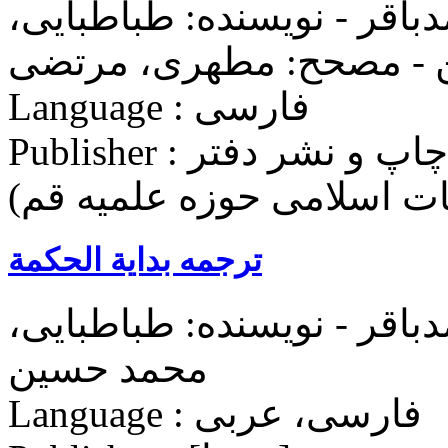
اقر - نویسنده: طباطبایی،
Language : فارسی
Publisher : مؤسسه بوستان کتاب (مرکز چاپ و نشر دفتر
غات اسلامی حوزه علميه قم)
ترجمه بدایة الحکمة
اقر - نویسنده: طباطبایی،
محمد حسین
Language : فارسی، عربی