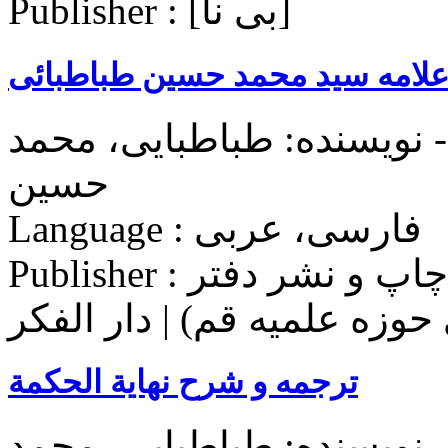
Publisher : [بی‌ نا]
 علامه سید محمد حسین طباطبائی
 نویسنده: طباطبایی، محمد
حسین
Language : فارسی، عربی
Publisher : مؤسسه بوستان کتاب (مرکز چاپ و نشر دفتر
حوزه علميه قم) | دار الفکر
ترجمه و شرح نهایة الحکمة
 نویسنده: طباطبایی، محمد