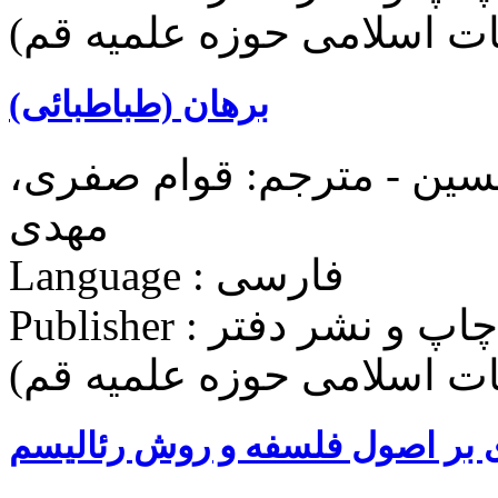
غات اسلامی حوزه علميه قم)
برهان (طباطبائی)
سین - مترجم: قوام صفری،
مهدی
Language : فارسی
Publisher : مؤسسه بوستان کتاب (مرکز چاپ و نشر دفتر
غات اسلامی حوزه علميه قم)
 بر اصول فلسفه و روش رئالیسم