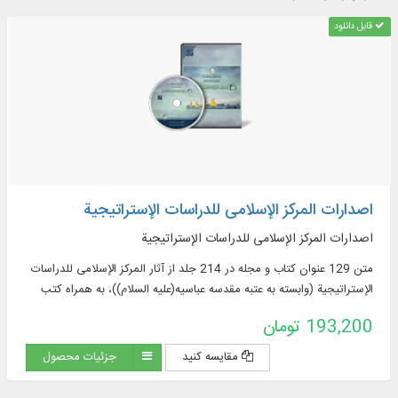
قابل دانلود
اصدارات المرکز الإسلامی للدراسات الإستراتیجیة
اصدارات المرکز الإسلامی للدراسات الإستراتیجیة
متن 129 عنوان کتاب و مجله در 214 جلد از آثار المرکز الإسلامی للدراسات
الإستراتیجیة (وابسته به عتبه مقدسه عباسیه(علیه السلام))، به همراه کتب
مرتبط با این آثار، به زبان عربی
193,200 تومان
مقایسه کنید
جزئیات محصول