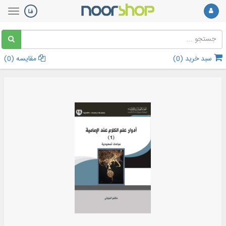
سبد خرید (
0
)
مقایسه (
0
)