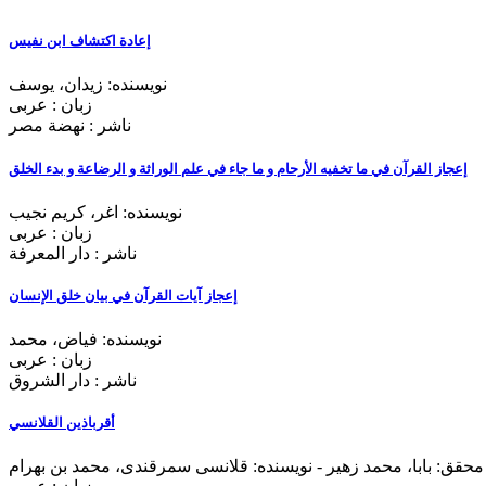
إعادة اکتشاف ابن نفیس
نویسنده: زیدان، یوسف
زبان : عربی
ناشر : نهضة مصر
إعجاز القرآن في ما تخفیه الأرحام و ما جاء في علم الوراثة و الرضاعة و بدء الخلق
نویسنده: اغر، کریم نجیب
زبان : عربی
ناشر : دار المعرفة
إعجاز آيات القرآن في بيان خلق الإنسان
نویسنده: فیاض، محمد
زبان : عربی
ناشر : دار الشروق
أقرباذین القلانسي
محقق: بابا، محمد زهیر - نویسنده: قلانسی سمرقندی، محمد بن بهرام