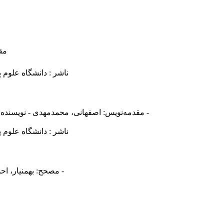
مق
ناشر : دانشگاه علوم
مقدمه‌نويس: اصفهانی، محمدمهدی - نویسنده: رازی، محمد بن زکریا - مترجم: شورای مرکزی تحقیقات طب یونانی -
ناشر : دانشگاه علوم
مصحح: بهمنیار، احمد - مصحح: محبوبی اردکانی، حسین - نویسنده: هروی، موفق بن علی -