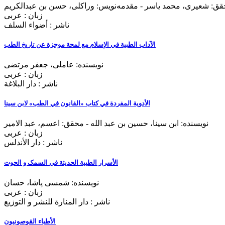
محقق: شعیری، محمد یاسر - مقدمه‌نويس: وراکلی، حسن بن عبدالکریم
زبان : عربی
ناشر : أضواء السلف
الآداب الطبیة في الإسلام مع لمحة موجزة عن تاریخ الطب
نویسنده: عاملی، جعفر مرتضی
زبان : عربی
ناشر : دار البلاغة
الأدویة المفردة في کتاب «القانون في الطب» لابن سینا
نویسنده: ابن سینا، حسین بن عبد الله - محقق: اعسم، عبد الامیر
زبان : عربی
ناشر : دار الأندلس
الأسرار الطبية الحديثة في السمک و الحوت
نویسنده: شمسی پاشا، حسان
زبان : عربی
ناشر : دار المنارة للنشر و التوزیع
الأطباء القوصونیون