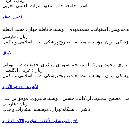
زبان : عربی
ناشر : جامعة حلب. معهد التراث العلمي العربي
اکسیر اعظم
دمهنويس: اصفهانی، محمدمهدی - نویسنده: ناظم جهان، محمد اعظم
زبان : فارسی
 پزشكی ايران. مؤسسه مطالعات تاريخ پزشکی. طب اسلامی و مکمل
الأبدال
زبان : عربی، انگلیسی
 پزشكی ايران. مؤسسه مطالعات تاريخ پزشکی. طب اسلامی و مکمل
الأبنیة عن حقائق الأدویة
زبان : فارسی
ناشر : دانشگاه تهران. مؤسسه انتشارات و چاپ
الآثار المرویة في الأطعمة السرّیة و الآلات العطریة