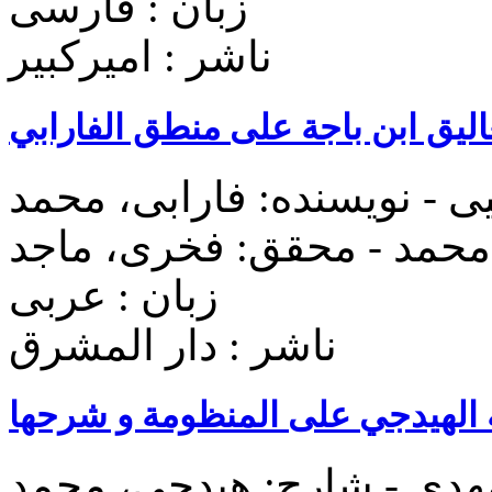
زبان : فارسی
ناشر : اميرکبير
الیق ابن باجة علی منطق الفارابي
یی - نویسنده: فارابی، محمد
زبان : عربی
ناشر : دار المشرق
ة الهیدجي علی المنظومة و شرحها
هدی - شارح: هیدجی، محمد