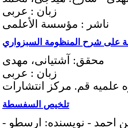
زبان : عربی
ناشر : مؤسسة الأعلمی
قة علی شرح المنظومة السبزواري
محقق: آشتیانی، مهدی
زبان : عربی
ه علميه قم. مرکز انتشارات
تلخيص السفسطة
ن احمد - نویسنده: ارسطو -