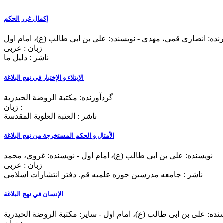
إکمال غرر الحکم
زبان : عربی
ناشر : دليل ما
الإبتلاء و الإختبار في نهج البلاغة
گردآورنده: مکتبة الروضة الحیدریة
زبان :
ناشر : العتبة العلوية المقدسة
الأمثال و الحکم المستخرجة من نهج ‌البلاغة
نویسنده: علی بن ابی طالب (ع)، امام اول - نویسنده: غروی، محمد
زبان : عربی
ناشر : جامعه مدرسین حوزه علمیه قم. دفتر انتشارات اسلامی
الإنسان في نهج البلاغة
نده: علی بن ابی طالب (ع)، امام اول - سایر: مکتبة الروضة الحیدریة