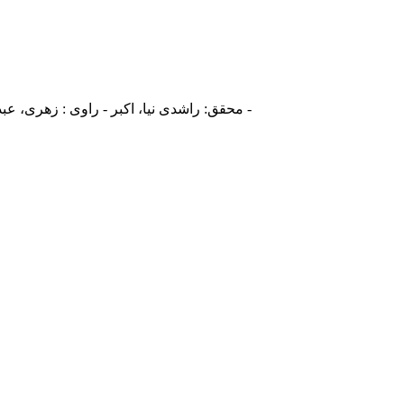
محقق: راشدی نیا، اکبر - راوی : زهری، عبدالله بن جعفر - خطاط: صدرالدین قونوی، محمد بن اسحاق - نویسنده: علی بن ابی طالب (ع)، امام اول - مقدمه‌نويس: مهدوی دامغانی، احمد -