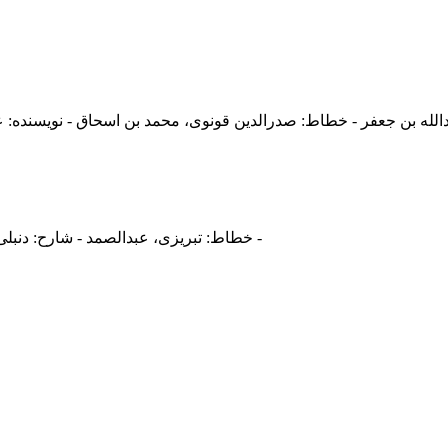
خطاط: تبریزی، عبدالصمد - شارح: دنبلی خویی، ابراهیم بن حسین - نویسنده: علی بن ابی طالب (ع)، امام اول -