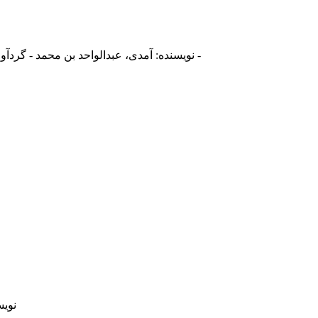
نویسنده: آمدی، عبدالواحد بن محمد - گردآورنده: انصاری قمی، مهدی - نویسنده: علی بن ابی طالب (ع)، امام اول -
نویس