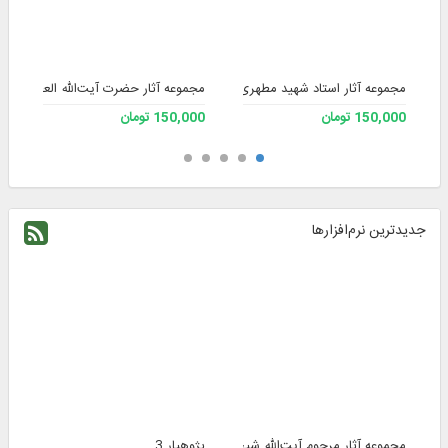
مجموعه آثار استاد شهید مطهری - نسخه 3
م
مجموعه آثار حضرت آیت‌الله العظمی علو
150,000 تومان
150,000 تومان
00
جدیدترین نرم‌افزارها
پژوهیار 3
مجموعه آثار مرحوم آیت‌الله شیخ علی صافی گلپایگانی
م