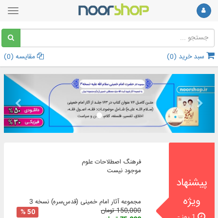
سبد خرید (
0
)
مقایسه (
0
)
بعدی
قبلی
فرهنگ اصطلاحات علوم
موجود نیست
پیشنهاد
ویژه
مجموعه آثار امام خمینی (‌قدس‌سره) نسخه 3
150,000 تومان
50 %
1 روز -