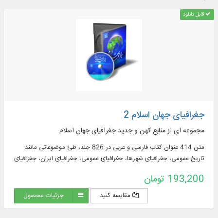
قابل دانلود
جغرافیای جهان اسلام 2
مجموعه ای از منابع کهن و جدید جغرافیای جهان اسلام
متن 414 عنوان کتاب فارسی و عربی در 826 جلد، طیّ موضوعاتی مانند:
تاریخ عمومی، جغرافیای شهرها، جغرافیای عمومی، جغرافیای ایران، جغرافیای
تاریخی، جغرافیای قصص قرآن، جغرافیای کشورها، سفرنامه، شرح حال،
193,200 تومان
مزارات، مسالک، معجم جغرافیایی و ...
مقایسه کنید
جزئیات محصول