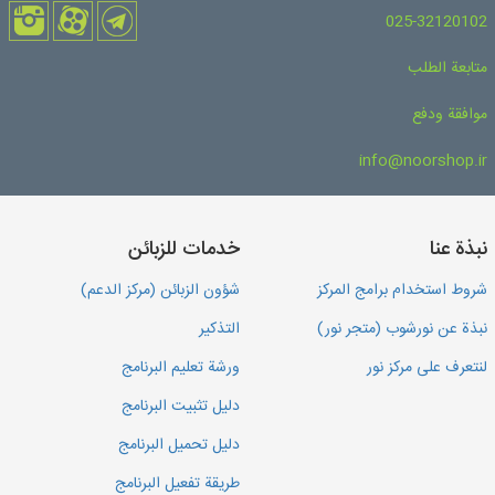
025-32120102
متابعة الطلب
موافقة ودفع
info@noorshop.ir
نبذة عنا
خدمات للزبائن
شروط استخدام برامج المركز
شؤون الزبائن (مركز الدعم)
نبذة عن نورشوب (متجر نور)
التذكير
لنتعرف على مركز نور
ورشة تعليم البرنامج
دليل تثبيت البرنامج
دليل تحميل البرنامج
طريقة تفعيل البرنامج