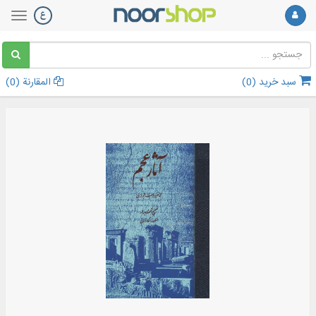
سبد خرید (
0
)
المقارنة (
0
)