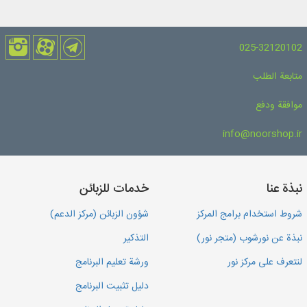
025-32120102
متابعة الطلب
موافقة ودفع
info@noorshop.ir
نبذة عنا
خدمات للزبائن
شروط استخدام برامج المركز
شؤون الزبائن (مركز الدعم)
نبذة عن نورشوب (متجر نور)
التذكير
لنتعرف على مركز نور
ورشة تعليم البرنامج
دليل تثبيت البرنامج