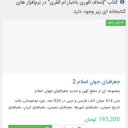
کتاب "إتحاف الوری بأخبار أم القری" در نرم‌افزار های
کتابخانه ای زیر وجود دارد:
قابل دانلود
جغرافیای جهان اسلام 2
مجموعه ای از منابع کهن و جدید جغرافیای جهان اسلام
متن 414 عنوان کتاب فارسی و عربی در 826 جلد، طیّ موضوعاتی مانند:
تاریخ عمومی، جغرافیای شهرها، جغرافیای عمومی، جغرافیای ایران، جغرافیای
تاریخی، جغرافیای قصص قرآن، جغرافیای کشورها، سفرنامه، شرح حال،
193,200 تومان
مزارات، مسالک، معجم جغرافیایی و ...