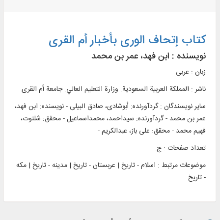
کتاب إتحاف الوری بأخبار أم القری
نویسنده :
ابن فهد، عمر بن محمد
زبان : عربی
ناشر :
المملکة العربیة السعودیة. وزارة التعلیم العالي. جامعة أم القری
سایر نویسندگان : گردآورنده: أبوشادی، صادق البیلی - نویسنده: ابن فهد،
عمر بن محمد - گردآورنده: سیداحمد، محمداسماعیل - محقق: شلتوت،
فهیم محمد - محقق: علی باز، عبدالکریم -
تعداد صفحات : ج.
موضوعات مرتبط :
اسلام - تاریخ | عربستان - تاریخ | مدینه - تاریخ | مکه
- تاریخ