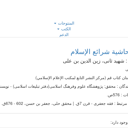
المنتوجات
الكتب
الدعم
اشیة شرائع الإسلام
:
شهید ثانی، زین‌ الدین بن علی
ی
ت‍ان‌ ک‍ت‍اب‌ ق‍م‌ (مرکز النشر التابع لم‍ک‍ت‍ب‌ الإع‍لام‌ الإس‍لامي‌‌)
دگان : محقق: پژوهشگاه علوم وفرهنگ اسلامی(دفتر تبلیغات اسلامی) - نویسنده
 576ص.
رتبط :
فقه جعفری - قرن 7ق. | محقق حلی، جعفر بن حسن، 602 - 676ق. شرایع الاسلام فی مسایل الحلال و الحرام - نقد و تفسیر
وجود دارد: