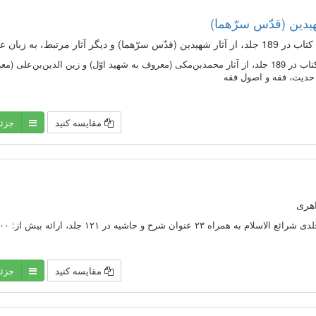
یدین (قدّس سرّهما)
متن كامل 58 عنوان كتاب در 189 جلد، از آثار محمد‌بن‌مكی (معروف به شهيد اوّل) و زين ا
 حدیث، فقه و اصول فقه
مقایسه کنید
جزئ
اهری
مقایسه کنید
جزئ