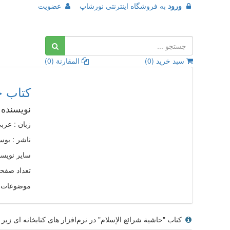
ورود
به
فروشگاه اینترنتی نورشاپ
عضویت
سبد خرید (
0
)
المقارنة (
0
)
کتاب ح
نویسنده 
زبان : عرب
ناشر :
ب‍وس‍
سایر نویسن
تعداد صفحات :
موضوعات م
کتاب "حاشیة شرائع الإسلام" در نرم‌افزار های کتابخانه ای زیر 