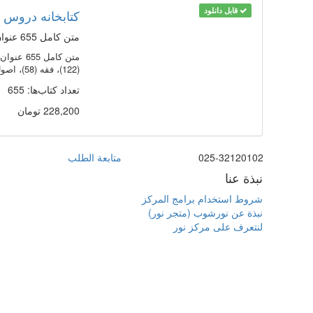
قابل دانلود
کتابخانه دروس ح
متن کامل 655 عنوان کتاب در 1833 جلد به زبان عربی و فارسی
(122)، فقه (58)، اصول فقه
تعداد کتاب‌ها: 655
228,200 تومان
025-32120102
متابعة الطلب
نبذة عنا
شروط استخدام برامج المركز
نبذة عن نورشوب (متجر نور)
لنتعرف على مركز نور