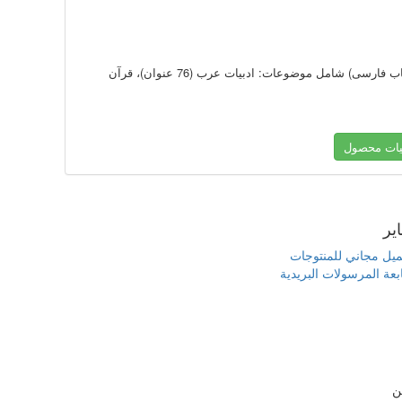
متن کامل 655 عنوان کتاب در 1833 جلد به زبان عربی و فارسی (461 عنوان کتاب عربی و 195 عنوان کتاب فارسی) شامل موضوعات: ادبیات عرب (76 عنوان)، قرآن
یات محصول
یر
يل مجاني للمنتوجات
بعة المرسولات البريدية
ن