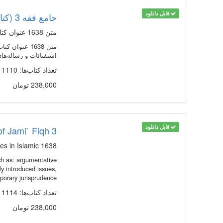
قابل دانلود
جامع فقه 3 (کتابخانه و دانشنامه تخصصی فقه)
متن 1638 عنوان کتاب و رساله در 2858 جلد از منابع مهم در زمينه فقه
استفتائات و رساله‌ه
تعداد کتاب‌ها: 1110
238,000 تومان
قابل دانلود
of Jami` Fiqh 3
1638 books and epistles in 2858 volumes from among important sources in Islamic
uch as: argumentative
ly introduced issues,
orary jurisprudence...
تعداد کتاب‌ها: 1114
238,000 تومان