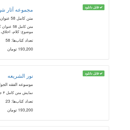
قابل دانلود
مجموعه آثار شه
متن كامل 58 عنوان كتاب در 189 جلد، از آثار شهیدین (قدّس سرّهما) و ديگر آثار مرتبط، به زبان عربی و فارسی
موضوع: کلام، اخلاق،
تعداد کتاب‌ها: 58
193,200 تومان
قابل دانلود
نور الشریعه
موسوعه الفقه الجو
نمایش متن کامل ۴ جلدی شرائع الاسلام به همراه ۲۳ عنوان شرح و حاشیه در ۱۲۱ جلد، ارائه بیش از: ۸۸۰۰ کلید واژه، ۲۰۵۰۰ نمایه و ...
تعداد کتاب‌ها: 23
193,200 تومان