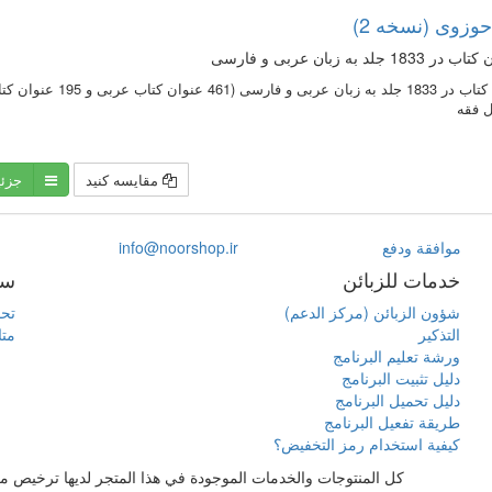
وزوی (نسخه 2)
مقایسه کنید
جزئ
موافقة ودفع
info@noorshop.ir
خدمات للزبائن
سا
شؤون الزبائن (مركز الدعم)
تحم
التذكير
متا
ورشة تعليم البرنامج
دليل تثبيت البرنامج
دليل تحميل البرنامج
طريقة تفعيل البرنامج
كيفية استخدام رمز التخفيض؟
كل المنتوجات والخدمات الموجودة في هذا المتجر لديها ترخيص م