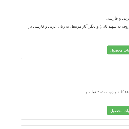
لدين‌بن‌علی (معروف به شهيد ثانی) و ديگر آثار مرتبط، به زبان عربی و فارسی در
یات محصول
یات محصول