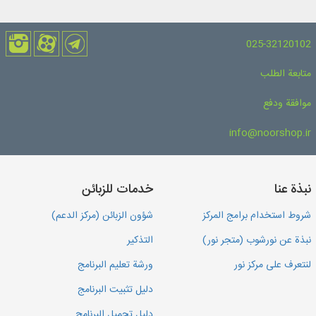
025-32120102
متابعة الطلب
موافقة ودفع
info@noorshop.ir
نبذة عنا
خدمات للزبائن
شروط استخدام برامج المركز
شؤون الزبائن (مركز الدعم)
نبذة عن نورشوب (متجر نور)
التذكير
لنتعرف على مركز نور
ورشة تعليم البرنامج
دليل تثبيت البرنامج
دليل تحميل البرنامج