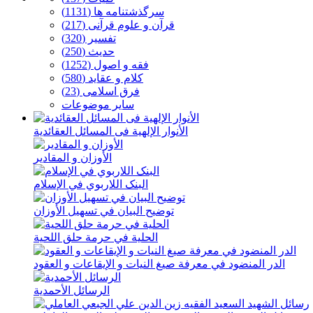
سرگذشتنامه ها (1131)
قرآن و علوم قرآنی (217)
تفسیر (320)
حدیث (250)
فقه و اصول (1252)
كلام و عقاید (580)
فرق اسلامی (23)
سایر موضوعات
الأنوار الإلهیة فی المسائل العقائدیة
الأوزان و المقادیر
البنک اللاربوي في الإسلام
توضیح البیان في تسهیل الأوزان
الحلیة في حرمة حلق اللحیة
الدر المنضود في معرفة صیغ النیات و الإیقاعات و العقود
الرسائل الأحمدیة