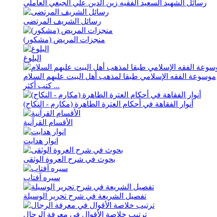
رسائل الشهید السعید الفقیه زین الدین علي الجبعي العاملي
رسائل الشریف المرتضی
منجزات المریض (مشکور)
البلوغ
موسوعة الفقه الإسلامي طبقا لمذهب أهل البیت علیهم السلام
كتب أكثر ...
أنوار الفقاهة في أحکام العترة الطاهرة (مکارم - النکاح)
الأقسام القرآنية
انوار هدايت
بحوث في شرح العروة الوثقی
سيره آفتاب
تفصیل الشریعة في شرح تحریر الوسیلة
ترتيب خلاصة الأقوال في معرفة الرجال