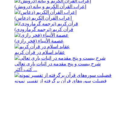
إعراب القرآن الکریم و بیانه (درویش)
إعراب القرآن الکریم (دعاس)
قرآن کریم (ترجمه گرمارودی)
عصمة الأنبیاء (فخر رازی)
عقاید اسلام در قرآن کریم
شرح بیست و پنج مقدمه در اثبات باری تعالی
كتب أكثر ...
فضيلت سوره‌های قرآن برگرفته از تفسير نمونه
انوار هدايت
الأقسام القرآنية
أنوار الفقاهة في أحکام العترة الطاهرة (مکارم - النکاح)
بدایة الحکمة