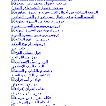
مباحث الأصول (محمد باقر الصدر)
الدمعة الساکبة في أحوال النبي «ص» و العترة الطاهرة
دروس تربویة من السیرة العلویة
دروس تربویة من السیرة النبویة
درسهايی از نهج ‌البلاغه
كتب أكثر ...
حول مسائل الحج
الربا و البنک الإسلامي
الاعتصام بالکتاب و السنة
جهاد در آینه قرآن
معاني القرآن (فراء)
أحكام القرآن (ابن عربی)