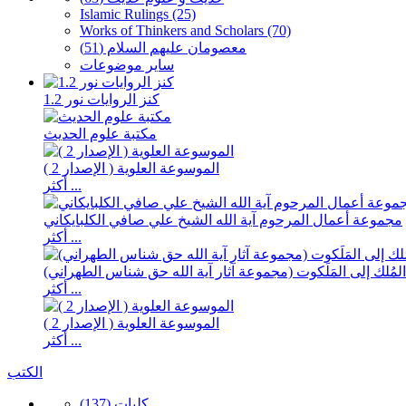
Islamic Rulings (25)
Works of Thinkers and Scholars (70)
معصومان علیهم السلام (51)
سایر موضوعات
كنز الروايات نور 1.2
مكتبة علوم الحديث
الموسوعة العلوية ( الإصدار 2 )
أكثر ...
مجموعة أعمال المرحوم آية الله الشيخ علي صافي الكلبايكاني
أكثر ...
لمُلك إلى المَلَكوت (مجموعة آثار آية الله حق شناس الطهراني)
أكثر ...
الموسوعة العلوية ( الإصدار 2 )
أكثر ...
الكتب
كلیات (137)