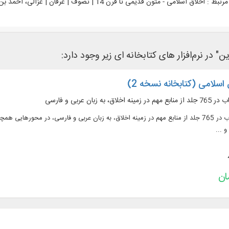
رتبط :
اخلاق اسلامی - متون قدیمی تا قرن 14 | تصوف | عرفان | غزالی، احمد بن محمد، - 520ق. احیاء علوم الدین - نقد و تفسیر
" در نرم‌افزار های کتابخانه ای زیر وجود دارد:
اسلامی (کتابخانه نسخه 2)
متن 445 عنوان کتاب در 765 جلد از منابع مهم در زمينه اخلاق، به زبان عربی و فارسی، در م
 ...