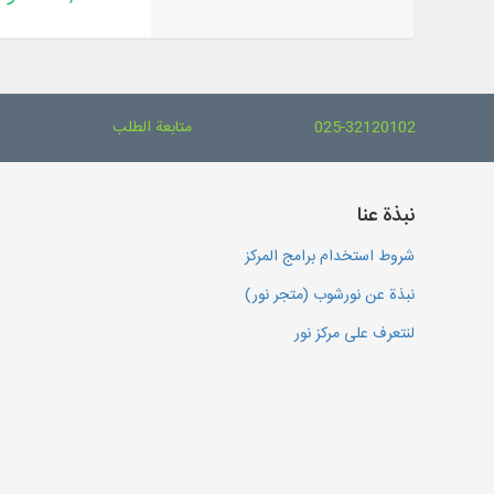
025-32120102
متابعة الطلب
نبذة عنا
شروط استخدام برامج المركز
نبذة عن نورشوب (متجر نور)
لنتعرف على مركز نور