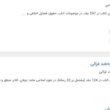
امی
حامد غزالی
د غزالی