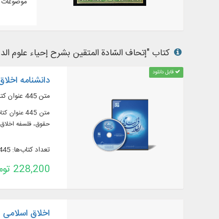
موضوعات م
کتاب "إتحاف السّادة المتقین بشرح إحیاء علوم الدین
قابل دانلود
دانشنامه اخلاق 
متن 445 عنوان کتاب در 765 جلد از منابع مهم در زمينه اخلاق، به زبان عربی و فارسی
حقوق، فلسفه اخلاق و
تعداد کتاب‌ها: 445
228,200 تومان
اخلاق اسلامی