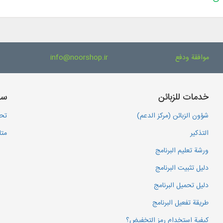
موافقة ودفع
info@noorshop.ir
خدمات للزبائن
سا
شؤون الزبائن (مركز الدعم)
تحم
التذكير
متا
ورشة تعليم البرنامج
دليل تثبيت البرنامج
دليل تحميل البرنامج
طريقة تفعيل البرنامج
كيفية استخدام رمز التخفيض؟