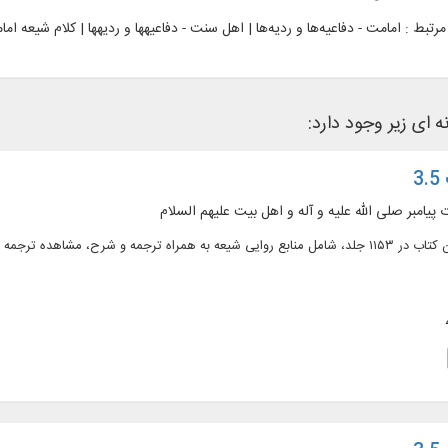
رتبط :
امامت - دفاعیه‌ها و ردیه‌ها | اهل سنت - دفاعیه‎ها و ردیه‎ها | کلام شیعه امامیه - قرن 5ق. |
ه ای زیر وجود دارد:
3
پیامبر صلی الله علیه و آله و اهل بیت علیهم السلام
متن کامل ۴۳۱ عنوان کتاب در ۱۱۵۳ جلد، شامل منابع روایی شیعه به همراه ترجمه و شرح، 