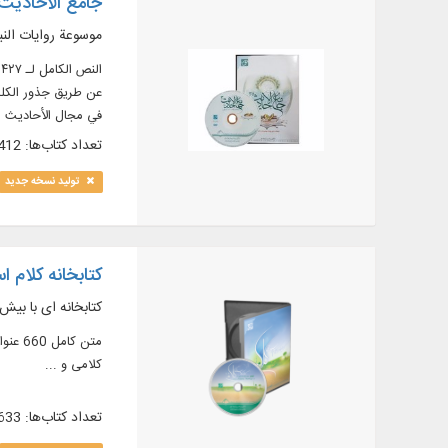
جامع الأحاديث .5
موسوعة روايات النب
عن طريق جذور الكلم
في مجال الأحاديث ا
، البحث و الآيات في الكتب، النص الكامل لـ ۱۰ دورات قواميس
تعداد کتاب‌ها: 412
تولید نسخه جدید
کتابخانه کلام اسل
کتابخانه ای با بیش از 1000 جلد از آثار
کلامی و ...
تعداد کتاب‌ها: 633