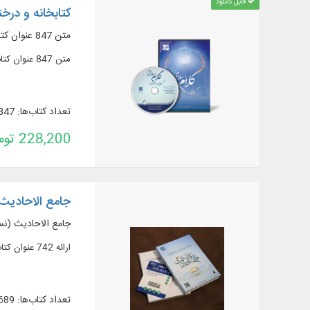
قابل دانلود
کتابخانه و درختو
متن 847 عنوان کتاب در 1600 جلد،
متن 847 عنوان کتاب در 1600 جلد، مشتمل بر 298 رساله از آثار کلام اسلامی
تعداد کتاب‌ها: 847
228,200 تومان
جامع الاحادیث نسخه 4 ب
جامع الاحادیث (نسخه 4) به هم
ارائه 742 عنوان کتاب و رساله در 1655 جلد از مهم‌ترین منابع حدیثی شیعه به همراه ترجمه و شرح
تعداد کتاب‌ها: 689