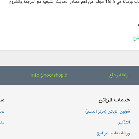
موافقة ودفع
info@noorshop.ir
خدمات للزبائن
سا
شؤون الزبائن (مركز الدعم)
تحم
التذكير
متا
ورشة تعليم البرنامج