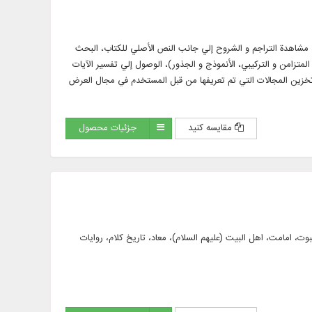
 مع الترجمة و الشرح، مشاهدة التراجم و الشروح إلي جانب النص الأصلي للكتاب، البحث
امن و التركيبي، الأنموذج و الجذور)، الوصول إلي تفسير الآيات
خزين المجالات التي تم تعريفها من قبل المستخدم في مجال العرض
مقایسه کنید
جزئیات محصول
کلام عام، الهیات، نبوت، امامت، اهل البیت (علیهم السلام)، معاد، تاریخ کلام، روایات