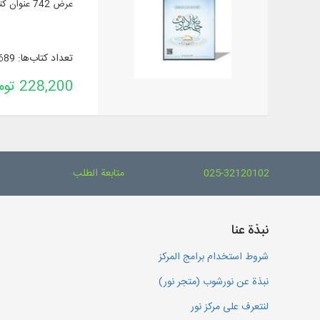
عرض 742 عنوان كتاب ورسالة في 1655 مجلداً من أهم مصادر الحديث الشيعية مع الترجمة والشروح.
تعداد کتاب‌ها: 689
228,200 تومان
025-32120102
متابعة الطلب
نبذة عنا
شروط استخدام برامج المركز
نبذة عن نورشوب (متجر نور)
لنتعرف على مركز نور