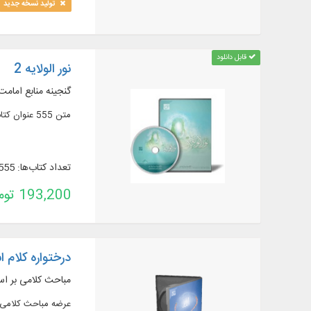
تولید نسخه جدید
قابل دانلود
نور الولایه 2
گنجینه منابع امامت
متن 555 عنوان کتاب در 1122 جلد از منابع مهم در زمينه امامت و ولايت، به زبان عربی و فارسی ...
تعداد کتاب‌ها: 555
193,200 تومان
درختواره کلام 
مباحث کلامی بر اس
عرضه مباحث کلامی بر