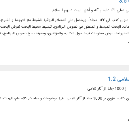
3
ي صلي الله عليه و آله و أهل البيت عليهم السلام
النص الكامل لـ ۴۲۷ عنوان كتاب في ۱۱۴۲ مجلداً، ويشتمل علي المصادر الروائية للشيعة
ات، البحث المبسط و المتطور في نصوص البرنامج، تبسيط محيط البحث (عرض البحث المتز
لمعروضة، عرض معلومات قيمة حول الكتب، والمؤلفين، ومعرفة نسخ نصوص البرنامج، ت
 ومعاجم اللغة باللغتين العربية و الفارسية في ۶۲ مجلداً بقابليات البحث
امی 1.2
 کلامی
متن کامل 660 عنوان کتاب، افزون بر 1000 جلد از آثار کلامی، طیّ موضوعات و مباحث: 