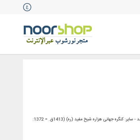
سایر نویسندگان : محقق: بنیاد بعثت. واحد تحقیقات اسلامی - نویسنده: مفید، محمد بن محمد - سایر: کنگره‌ جها‌نی‌ هزاره‌ شیخ‌ مفید (ره‌) (1413ق‌. = 1372: