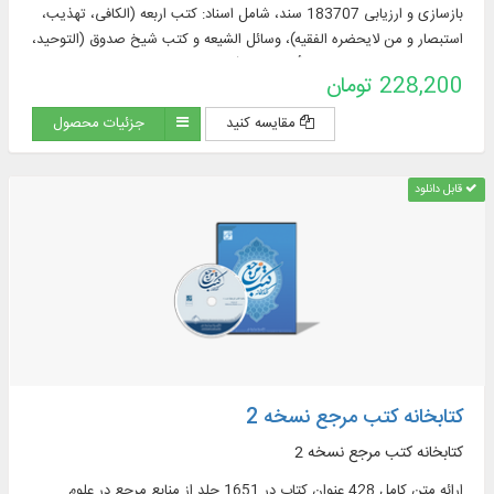
بازسازی و ارزیابی 183707 سند، شامل اسناد: کتب اربعه (الکافی، تهذیب،
استبصار و من لایحضره الفقیه)، وسائل الشیعه و کتب شیخ صدوق (التوحید،
الخصال، علل الشرائع، عیون أخبار الرضا(علیه السلام
228,200 تومان
مقایسه کنید
جزئیات محصول
قابل دانلود
کتابخانه کتب مرجع نسخه 2
کتابخانه کتب مرجع نسخه 2
ارائه متن کامل 428 عنوان کتاب در 1651 جلد از منابع مرجع در علوم