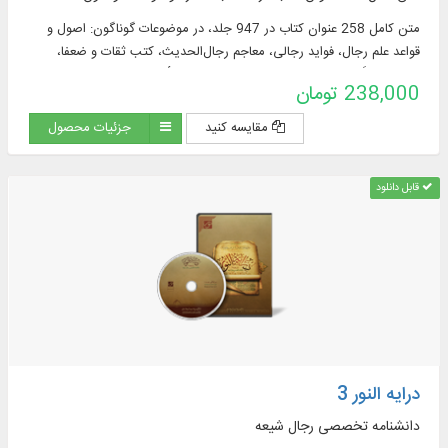
متن کامل 258 عنوان کتاب در 947 جلد، در موضوعات گوناگون: اصول و
قواعد علم رجال، فواید رجالی، معاجم رجال‌الحدیث، کتب ثقات و ضعفا،
مشترکات، اَنساب، کتب طرق و مشیخه، تحقیق الأسناد، طبقات صحابه،
238,000 تومان
طبقات محدثان
مقایسه کنید
جزئیات محصول
قابل دانلود
درایه النور 3
دانشنامه تخصصی رجال شیعه