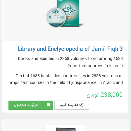
Library and Enclyclopedia of Jami` Fiqh 3
1638 books and epistles in 2858 volumes from among
important sources in Islamic
Text of 1638 book titles and treatises in 2858 volumes of
important sources in the field of jurisprudence, in Arabic and
Persian, on topics such as: argumentative jurisprudence,
238,000 تومان
narrative sources of jurisprudence, supplications and
pilgrimages, practical inquiries and treatises, Hajj rituals and
مقایسه کنید
جزئیات محصول
newly introduced issues, contemporary jurisprudence...