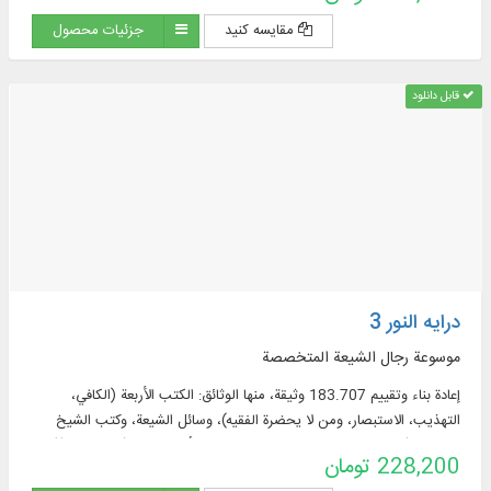
مقایسه کنید
جزئیات محصول
قابل دانلود
درایه النور 3
موسوعة رجال الشيعة المتخصصة
إعادة بناء وتقييم 183.707 وثيقة، منها الوثائق: الكتب الأربعة (الكافي،
التهذيب، الاستبصار، ومن لا يحضرة الفقيه)، وسائل الشيعة، وكتب الشيخ
الصدوق (التوحيد، الخصال، علل الشريعة، عيون أخبار الرضا (عليه السلام)).
228,200 تومان