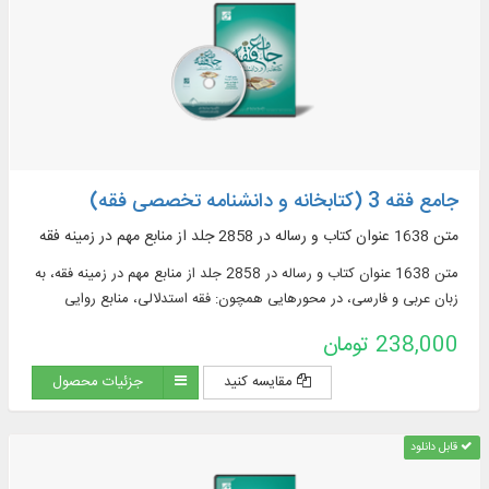
ومعاجم اللغة باللغتين العربية و الفارسية في ۶۲ مجلداً بقابليات البحث
جامع فقه 3 (کتابخانه و دانشنامه تخصصی فقه)
متن 1638 عنوان کتاب و رساله در 2858 جلد از منابع مهم در زمينه فقه
متن 1638 عنوان کتاب و رساله در 2858 جلد از منابع مهم در زمينه فقه، به
زبان عربی و فارسی، در محورهایی همچون: فقه استدلالی، منابع روایی
فقهی، ادعیه و زیارات، استفتائات و رساله‌های عملیه، مناسک حج و مسائل
238,000 تومان
مستحدثه، فقه مقارن ...
مقایسه کنید
جزئیات محصول
قابل دانلود