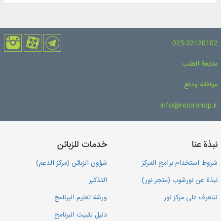
025-32120102
متابعة الطلب
موافقة ودفع
info@noorshop.ir
نبذة عنا
خدمات للزبائن
شروط استخدام برامج المركز
شؤون الزبائن (مركز الدعم)
نبذة عن نورشوب (متجر نور)
التذكير
لنتعرف على مركز نور
ورشة تعليم البرنامج
دليل تثبيت البرنامج