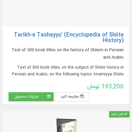
Tarikh-e Tashayyu' (Encyclopedia of Shiite
History)
Text of 300 book titles on the history of Shiism in Persian
and Arabic
Text of 300 book titles, on the subject of Shiite history in
Persian and Arabic, on the following topics: Imamiyya Shiite
beliefs, Shiite sects, Shiite tribes and families, Shiite
193,200 تومان
movements and uprisings, Shiite states, Shiite culture and
civilization, geographical distribution of Shiites, etc.
مقایسه کنید
جزئیات محصول
قابل دانلود