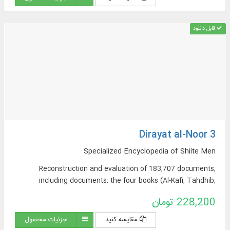
قابل دانلود
Dirayat al-Noor 3
Specialized Encyclopedia of Shiite Men
Reconstruction and evaluation of 183,707 documents,
including documents: the four books (Al-Kafi, Tahdhib,
Istibisar, and Man Lai Yahadrah al-Faqih), Wasa’il al-Shi’ah,
228,200 تومان
and the books of Sheikh Saduq (At-Tawhid, Al-Khasal, Ilal al-
Shari’a, Ayoun Akhbar al-Rida (peace be upon him)).
مقایسه کنید
جزئیات محصول