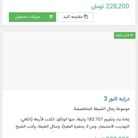
228,200 تومان
مقایسه کنید
جزئیات محصول
قابل دانلود
درایه النور 3
موسوعة رجال الشيعة المتخصصة
إعادة بناء وتقييم 183.707 وثيقة، منها الوثائق: الكتب الأربعة (الكافي،
التهذيب، الاستبصار، ومن لا يحضرة الفقيه)، وسائل الشيعة، وكتب الشيخ
الصدوق (التوحيد، الخصال، علل الشريعة، عيون أخبار الرضا (عليه السلام)).