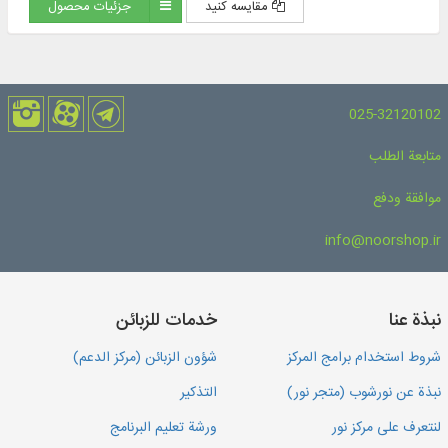
Shari’a, Ayoun Akhbar al-Rida (peace be upon him)).
مقایسه کنید
جزئیات محصول
025-32120102
متابعة الطلب
موافقة ودفع
info@noorshop.ir
نبذة عنا
خدمات للزبائن
شروط استخدام برامج المركز
شؤون الزبائن (مركز الدعم)
نبذة عن نورشوب (متجر نور)
التذكير
لنتعرف على مركز نور
ورشة تعليم البرنامج