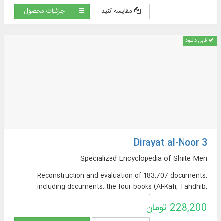
مقایسه کنید
جزئیات محصول
قابل دانلود
Dirayat al-Noor 3
Specialized Encyclopedia of Shiite Men
Reconstruction and evaluation of 183,707 documents,
including documents: the four books (Al-Kafi, Tahdhib,
Istibisar, and Man Lai Yahadrah al-Faqih), Wasa’il al-Shi’ah,
228,200 تومان
and the books of Sheikh Saduq (At-Tawhid, Al-Khasal, Ilal al-