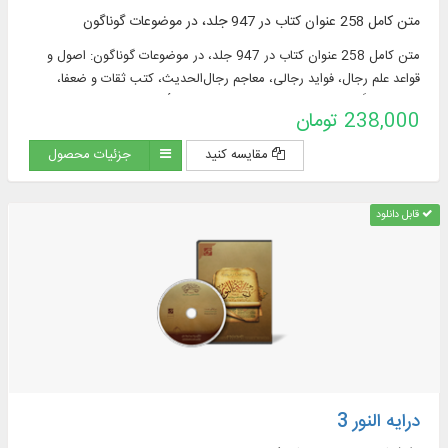
متن کامل 258 عنوان کتاب در 947 جلد، در موضوعات گوناگون
متن کامل 258 عنوان کتاب در 947 جلد، در موضوعات گوناگون: اصول و
قواعد علم رجال، فواید رجالی، معاجم رجال‌الحدیث، کتب ثقات و ضعفا،
مشترکات، اَنساب، کتب طرق و مشیخه، تحقیق الأسناد، طبقات صحابه،
238,000 تومان
طبقات محدثان
مقایسه کنید
جزئیات محصول
قابل دانلود
درایه النور 3