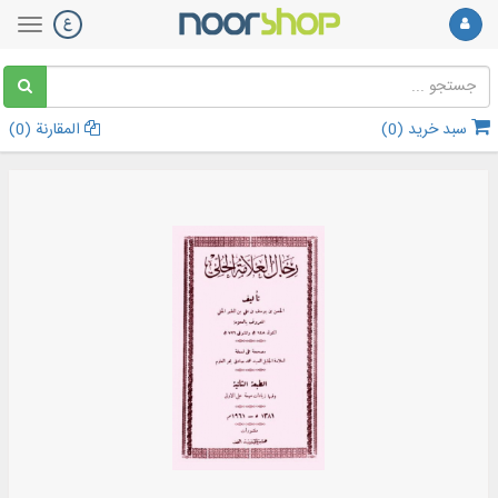
سبد خرید (
0
)
المقارنة (
0
)