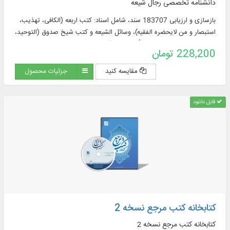
دانشنامه تخصصی رجال شیعه
بازسازی و ارزیابی 183707 سند، شامل اسناد: کتب اربعه (الکافی، تهذیب،
استبصار و من لایحضره الفقیه)، وسائل الشیعه و کتب شیخ صدوق (التوحید،
الخصال، علل الشرائع، عیون أخبار الرضا(علیه السلام
228,200 تومان
مقایسه کنید
جزئیات محصول
قابل دانلود
کتابخانه کتب مرجع نسخه 2
کتابخانه کتب مرجع نسخه 2