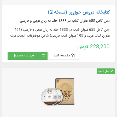
کتابخانه دروس حوزوی (نسخه 2)
متن کامل 655 عنوان کتاب در 1833 جلد به زبان عربی و فارسی
متن کامل 655 عنوان کتاب در 1833 جلد به زبان عربی و فارسی (461
عنوان کتاب عربی و 195 عنوان کتاب فارسی) شامل موضوعات: ادبیات عرب
(76 عنوان)، قرآن (122)، فقه (58)، اصول فقه
228,200 تومان
مقایسه کنید
جزئیات محصول
قابل دانلود