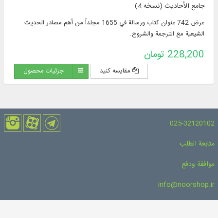
جامع الأحادیث (نسخه 4)
عرض 742 عنوان كتاب ورسالة في 1655 مجلداً من أهم مصادر الحديث
الشيعية مع الترجمة والشروح.
228,200 تومان
مقایسه کنید
جزئیات محصول
025-32120102
متابعة الطلب
موافقة ودفع
info@noorshop.ir