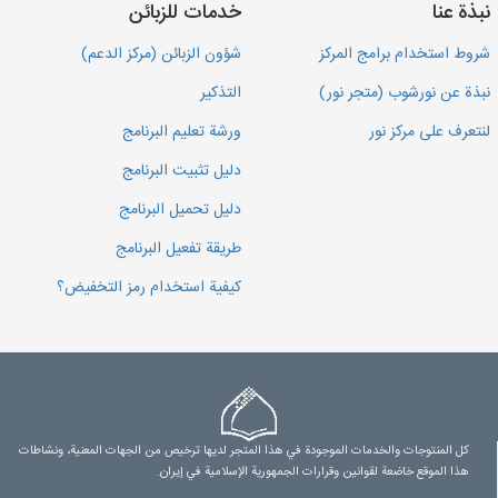
نبذة عنا
خدمات للزبائن
شروط استخدام برامج المركز
شؤون الزبائن (مركز الدعم)
نبذة عن نورشوب (متجر نور)
التذكير
لنتعرف على مركز نور
ورشة تعليم البرنامج
دليل تثبيت البرنامج
دليل تحميل البرنامج
طريقة تفعيل البرنامج
كيفية استخدام رمز التخفيض؟
كل المنتوجات والخدمات الموجودة في هذا المتجر لديها ترخيص من الجهات المعنية، ونشاطات
هذا الموقع خاضعة لقوانين وقرارات الجمهورية الإسلامية في إيران.