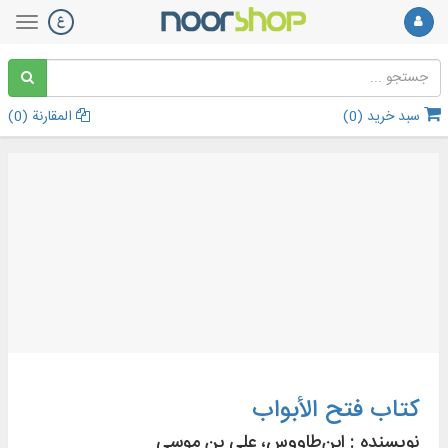
سبد خرید (
0
)
المقارنة (
0
)
کتاب فتح الأبواب
نویسنده :
ابن‌طاووس، علی بن موسی