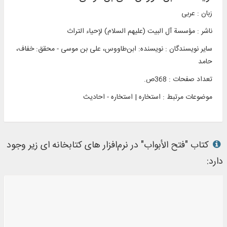
زبان : عربی
ناشر :
مؤسسة آل البیت (علیهم السلام) لإحیاء التراث
سایر نویسندگان : نویسنده: ابن‌طاووس، علی بن موسی - محقق: خفاف،
حامد
تعداد صفحات : 368ص.
موضوعات مرتبط :
استخاره | استخاره - احادیث
کتاب "فتح الأبواب" در نرم‌افزار های کتابخانه ای زیر وجود
دارد: