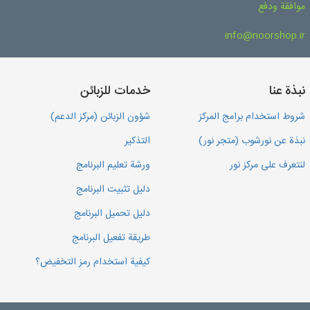
موافقة ودفع
info@noorshop.ir
نبذة عنا
خدمات للزبائن
شروط استخدام برامج المركز
شؤون الزبائن (مركز الدعم)
نبذة عن نورشوب (متجر نور)
التذكير
لنتعرف على مركز نور
ورشة تعليم البرنامج
دليل تثبيت البرنامج
دليل تحميل البرنامج
طريقة تفعيل البرنامج
كيفية استخدام رمز التخفيض؟