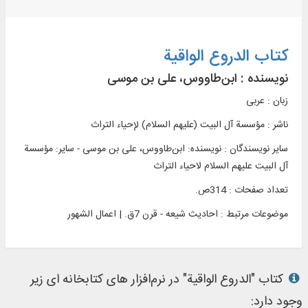
کتاب الدروع الواقية
نویسنده :
ابن‌طاووس، علی بن موسی
زبان : عربی
ناشر :
مؤسسة آل البیت (علیهم السلام) لإحیاء التراث
سایر نویسندگان : نویسنده: ابن‌طاووس، علی بن موسی - سایر: مؤسسة
آل البیت علیهم السلام لاحیاء التراث
تعداد صفحات : 314ص.
موضوعات مرتبط :
احادیث شیعه - قرن 7ق. | اعمال الشهور
کتاب "الدروع الواقية" در نرم‌افزار های کتابخانه ای زیر
وجود دارد: