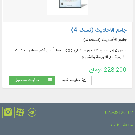
جامع الأحادیث (نسخه 4)
جامع الأحادیث (نسخه 4)
عرض 742 عنوان كتاب ورسالة في 1655 مجلداً من أهم مصادر الحديث
الشيعية مع الترجمة والشروح.
228,200 تومان
مقایسه کنید
جزئیات محصول
025-32120102
متابعة الطلب