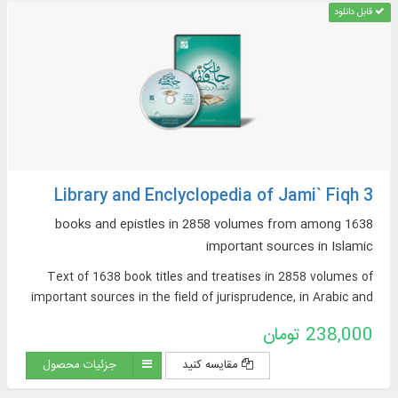
قابل دانلود
Library and Enclyclopedia of Jami` Fiqh 3
1638 books and epistles in 2858 volumes from among
important sources in Islamic
Text of 1638 book titles and treatises in 2858 volumes of
important sources in the field of jurisprudence, in Arabic and
Persian, on topics such as: argumentative jurisprudence,
238,000 تومان
narrative sources of jurisprudence, supplications and
pilgrimages, practical inquiries and treatises, Hajj rituals and
مقایسه کنید
جزئیات محصول
newly introduced issues, contemporary jurisprudence...