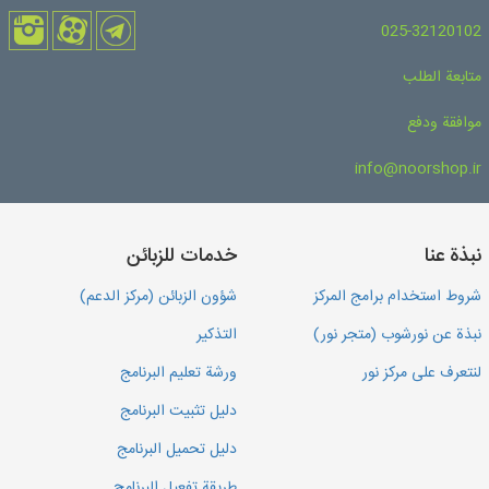
025-32120102
متابعة الطلب
موافقة ودفع
info@noorshop.ir
نبذة عنا
خدمات للزبائن
شروط استخدام برامج المركز
شؤون الزبائن (مركز الدعم)
نبذة عن نورشوب (متجر نور)
التذكير
لنتعرف على مركز نور
ورشة تعليم البرنامج
دليل تثبيت البرنامج
دليل تحميل البرنامج
طريقة تفعيل البرنامج