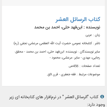
کتاب الرسائل العشر
نویسنده :
ابن‌فهد حلی، احمد بن محمد
زبان : عربی
ناشر :
کتابخانه عمومی حضرت آيت الله العظمی مرعشی نجفی (ره)
سایر نویسندگان : نویسنده: ابن‌فهد حلی، احمد بن محمد - محقق:
رجایی، مهدی - سایر: مرعشی، محمود -
تعداد صفحات : 456ص.
موضوعات مرتبط :
فقه جعفری - قرن 9ق.
کتاب "الرسائل العشر " در نرم‌افزار های کتابخانه ای زیر
وجود دارد: