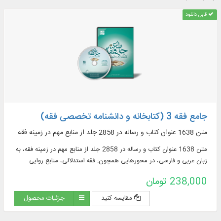
قابل دانلود
جامع فقه 3 (کتابخانه و دانشنامه تخصصی فقه)
متن 1638 عنوان کتاب و رساله در 2858 جلد از منابع مهم در زمينه فقه
متن 1638 عنوان کتاب و رساله در 2858 جلد از منابع مهم در زمينه فقه، به
زبان عربی و فارسی، در محورهایی همچون: فقه استدلالی، منابع روایی
فقهی، ادعیه و زیارات، استفتائات و رساله‌های عملیه، مناسک حج و مسائل
238,000 تومان
مستحدثه، فقه مقارن ...
مقایسه کنید
جزئیات محصول