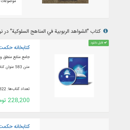
موضوعات م
کتاب "الشواهد الربوبیة في المناهج السلوکیة" در نرم
قابل دانلود
کتابخانه حکمت 
جامع منابع منطق و
متن 583 عنوان کتاب و رساله از آثار حکمای اسلامی ...
تعداد کتاب‌ها: 322
228,200 تومان
کتابخانه حکمت