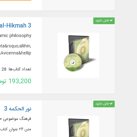
قابل دانلود
al-Hikmah 3
lamic philosophy
a&rsquo;allihin,
Avicenna&hellip;
تعداد کتاب‌ها: 28
193,200 تومان
قابل دانلود
نور الحکمه 3
فرهنگ موضوعى ح
متن ۲۴ عنوان کتاب در ۴۱ جلد از مهم‌ ترین آثار فلسفه، منطق و کلام اسلامی به قلم نویسندگانی همچون صدرالمتألهین، ابوعلی سینا و ...