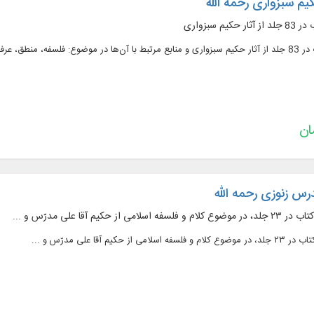
یم سبزواری رحمه الله
رس زنوزی رحمه الله