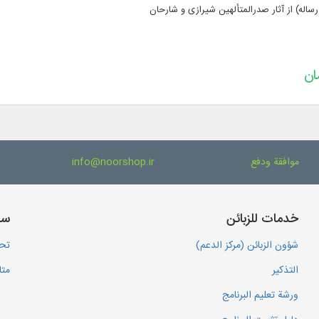
موافقة ودفع
info@noorshop.ir
خدمات للزبائن
سا
شؤون الزبائن (مركز الدعم)
تحم
التذكير
متا
ورشة تعليم البرنامج