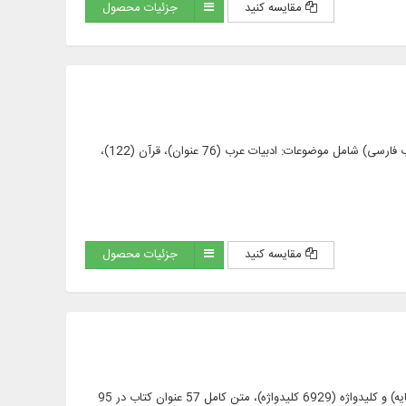
مقایسه کنید
جزئیات محصول
متن کامل 655 عنوان کتاب در 1833 جلد به زبان عربی و فارسی (461 عنوان کتاب عربی و 195 عنوان کتاب فارسی) شامل موضوعات: ادبیات عرب (76 عنوان)، قرآن (122)،
مقایسه کنید
جزئیات محصول
فرهنگ موضوعی تمام آثار ملاصدرا، شامل: چکیده‌نویسی متن (109887 موضوع)، نمایه‌سازی (73686 نمایه) و کلیدواژه (6929 کلیدواژه)، متن کامل 57 عنوان کتاب در 95