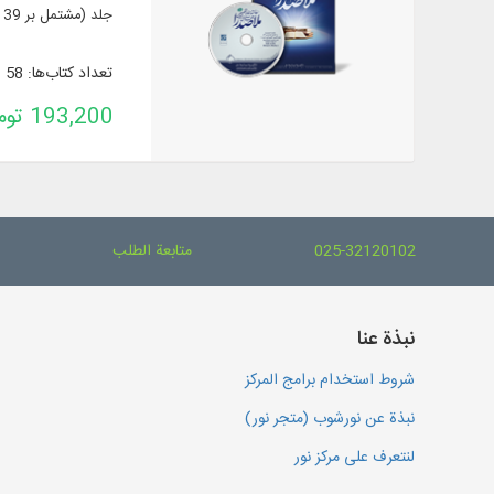
جلد (مشتمل بر 39 رساله) از آثار صدرالمتألهین شیرازی و شارحان
تعداد کتاب‌ها: 58
193,200 تومان
025-32120102
متابعة الطلب
نبذة عنا
شروط استخدام برامج المركز
نبذة عن نورشوب (متجر نور)
لنتعرف على مركز نور