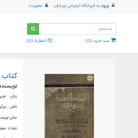
ورود
به
فروشگاه اینترنتی نورشاپ
عضویت
سبد خرید (
0
)
المقارنة (
0
)
کتاب ا
نویسنده
زبان : عرب
ناشر :
مرکز
سایر نویس
تعداد صفحا