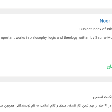
Noor 
Subject-index of Is
portant works in philosophy, logic and theology written by Sadr al-Mut
کمت اسلامى