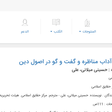
المنتوجات
الكتب
الدعم
داب مناظره و گفت و گو در اصول دین
 :
حسینی میلانی، علی
سی
 حقايق اسلامی
دگان : نویسنده: حسینی میلانی، علی - مترجم: مرکز حقایق اسلامی. هیئت تحریریه
: 111ص.