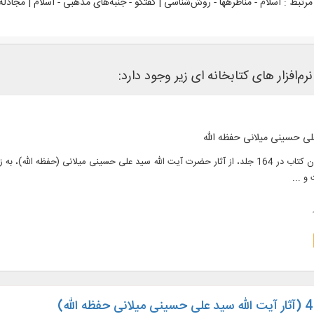
رتبط :
اسلام - مناظره‏ها - روش‌شناسی | گفتگو - جنبه‌های مذهبی - اسلام | مجادله 
‌افزار های کتابخانه ای زیر وجود دارد:
علی حسینی میلانی حفظه الله
متن کامل 110 عنوان کتاب در 164 جلد، از آثار حضرت آیت الله سید علی حسینی میلانی (
و ...