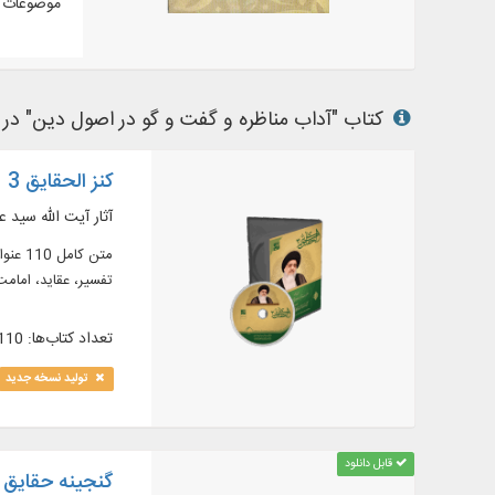
موضوعات م
کتاب "آداب مناظره و گفت و گو در اصول دین" در نرم
کنز الحقایق 3
آثار آیت الله سید 
تفسیر، عقاید، امامت 
تعداد کتاب‌ها: 110
تولید نسخه جدید
قابل دانلود
گنجینه حقایق 4 (آثار آیت الله سید علی حسینی میلانی حفظه الله)