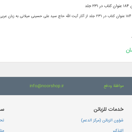
جلد
سی
موافقة ودفع
info@noorshop.ir
خدمات للزبائن
سا
شؤون الزبائن (مركز الدعم)
تحم
التذكير
متا