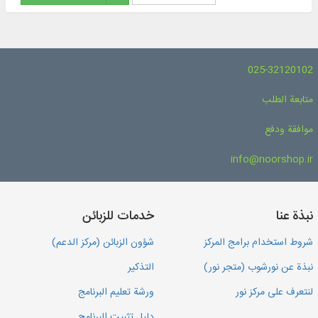
025-32120102
متابعة الطلب
موافقة ودفع
info@noorshop.ir
نبذة عنا
خدمات للزبائن
شروط استخدام برامج المركز
شؤون الزبائن (مركز الدعم)
نبذة عن نورشوب (متجر نور)
التذكير
لنتعرف على مركز نور
ورشة تعليم البرنامج
دليل تثبيت البرنامج