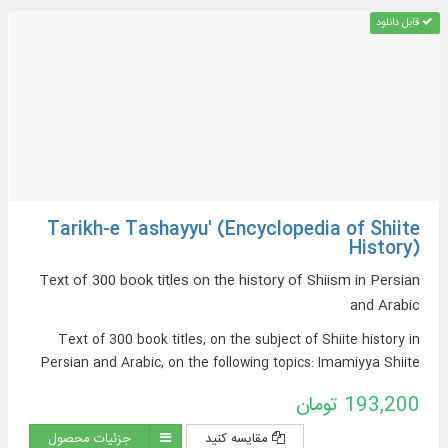
قابل دانلود
Tarikh-e Tashayyu' (Encyclopedia of Shiite
History)
Text of 300 book titles on the history of Shiism in Persian
and Arabic
Text of 300 book titles, on the subject of Shiite history in
Persian and Arabic, on the following topics: Imamiyya Shiite
beliefs, Shiite sects, Shiite tribes and families, Shiite
193,200 تومان
movements and uprisings, Shiite states, Shiite culture and
civilization, geographical distribution of Shiites, etc.
مقایسه کنید
جزئیات محصول