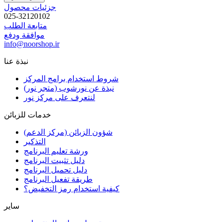
جزئیات محصول
025-32120102
متابعة الطلب
موافقة ودفع
info@noorshop.ir
نبذة عنا
شروط استخدام برامج المركز
نبذة عن نورشوب (متجر نور)
لنتعرف على مركز نور
خدمات للزبائن
شؤون الزبائن (مركز الدعم)
التذكير
ورشة تعليم البرنامج
دليل تثبيت البرنامج
دليل تحميل البرنامج
طريقة تفعيل البرنامج
كيفية استخدام رمز التخفيض؟
سایر