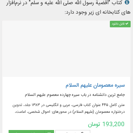
کتاب "أقضیة رسول الله صلی الله علیه و سلم" در نرم‌افزار
های کتابخانه ای زیر وجود دارد:
قابل دانلود
سیره معصومان علیهم السلام
جامع ترین دانشنامه در باب سیره چهارده معصوم علیهم السلام
متن کامل ۴۴۵ عنوان کتاب فارسی، عربی و انگلیسی در ۱۳۸۳ جلد، تدوین
درختواره معصومان (علیهم السلام) در محورهای: احوال شخصی، امامت،
سیره، مناقب، اصحاب، راویان، کتاب شناسی و ...
193,200 تومان