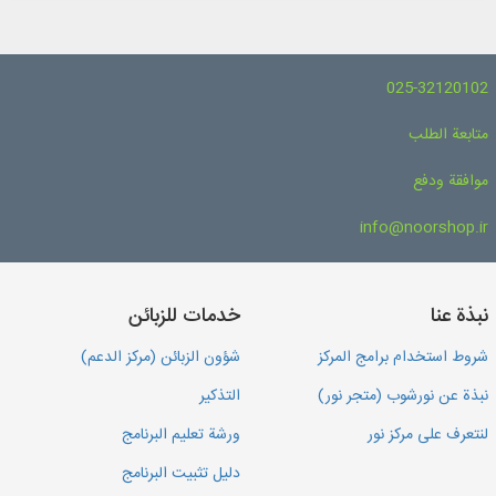
025-32120102
متابعة الطلب
موافقة ودفع
info@noorshop.ir
نبذة عنا
خدمات للزبائن
شروط استخدام برامج المركز
شؤون الزبائن (مركز الدعم)
نبذة عن نورشوب (متجر نور)
التذكير
لنتعرف على مركز نور
ورشة تعليم البرنامج
دليل تثبيت البرنامج