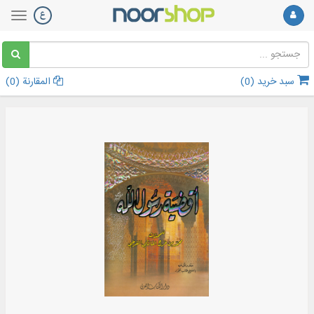
سبد خرید (
0
)
المقارنة (
0
)