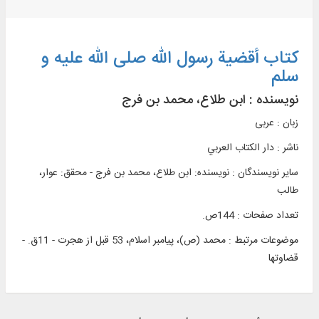
کتاب أقضیة رسول الله صلی الله علیه و
سلم
نویسنده :
ابن طلاع، محمد بن فرج
زبان : عربی
ناشر :
دار الکتاب العربي
سایر نویسندگان : نویسنده: ابن طلاع، محمد بن فرج - محقق: عوار،
طالب
تعداد صفحات : 144ص.
موضوعات مرتبط :
محمد (ص)، پیامبر اسلام، 53 قبل از هجرت - 11ق. -
قضاوت‏ها