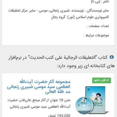
ناشر :
[بی‌ نا]
سایر نویسندگان : نویسنده: شبیری زنجانی، موسی - سایر: مرکز تحقیقات
کامپیوتری علوم اسلامی (نور). گروه رجال
تعداد صفحات :
موضوعات مرتبط :
کتاب "التعلیقات الرجالیة علی کتب الحدیث" در نرم‌افزار
های کتابخانه ای زیر وجود دارد:
قابل دانلود
مجموعه آثار حضرت آیت‌الله
العظمی سید موسی شبیری زنجانی
مد ظلّه العالی
متن 18 عنوان از آثار مرجع عالی‌‌قدر، حضرت
آیت‌الله العظمی سید موسی شبیری زنجانی
193,200 تومان