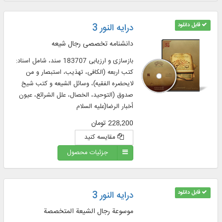
قابل دانلود
درایه النور 3
دانشنامه تخصصی رجال شیعه
بازسازی و ارزیابی 183707 سند، شامل اسناد:
کتب اربعه (الکافی، تهذیب، استبصار و من
لایحضره الفقیه)، وسائل الشیعه و کتب شیخ
صدوق (التوحید، الخصال، علل الشرائع، عیون
أخبار الرضا(علیه السلام
228,200 تومان
مقایسه کنید
جزئیات محصول
قابل دانلود
درایه النور 3
موسوعة رجال الشيعة المتخصصة