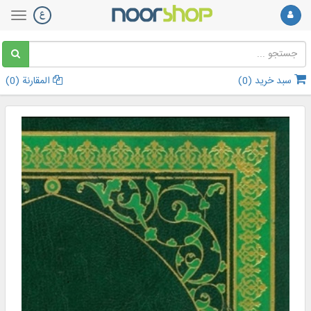
سبد خرید (
0
)
المقارنة (
0
)