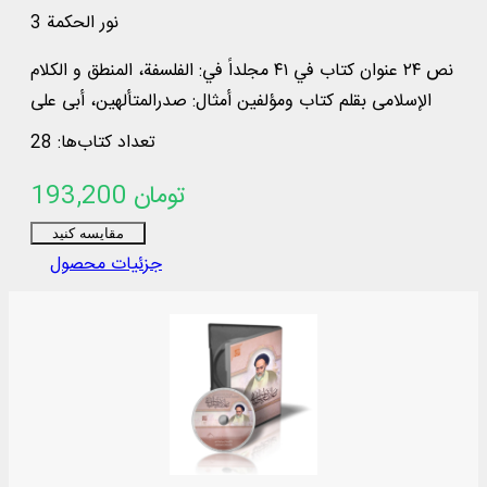
نور الحكمة 3
نص ۲۴ عنوان كتاب في ۴۱ مجلداً في: الفلسفة، المنطق و الكلام
الإسلامي بقلم كتاب ومؤلفين أمثال: صدرالمتألهين، أبي علي
سينا، و...
تعداد کتاب‌ها: 28
193,200 تومان
مقایسه کنید
جزئیات محصول