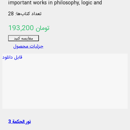
important works in philosophy, logic and
theology written by Sadr al-Muta&rsquo;allihin,
تعداد کتاب‌ها: 28
Avicenna&hellip;
193,200 تومان
مقایسه کنید
جزئیات محصول
قابل دانلود
نور الحكمة 3