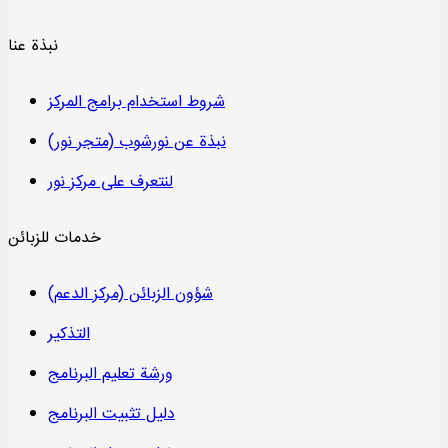
نبذة عنا
شروط استخدام برامج المركز
نبذة عن نورشوب (متجر نور)
لنتعرف على مركز نور
خدمات للزبائن
شؤون الزبائن (مركز الدعم)
التذكير
ورشة تعليم البرنامج
دليل تثبيت البرنامج