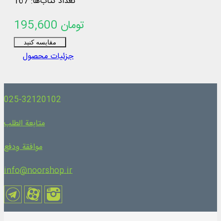
تعداد کتاب‌ها: 167
(55597 موضوع)، نمایه‌سازی (44134 نمایه)
195,600 تومان
مقایسه کنید
جزئیات محصول
025-32120102
متابعة الطلب
موافقة ودفع
info@noorshop.ir