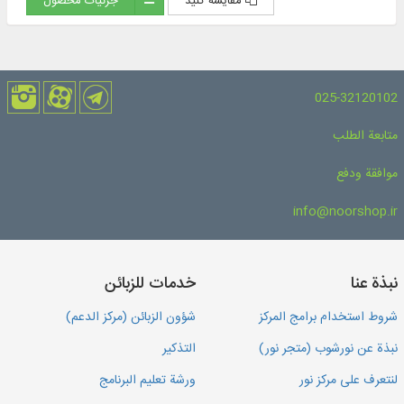
مقایسه کنید
جزئیات محصول
025-32120102
متابعة الطلب
موافقة ودفع
info@noorshop.ir
نبذة عنا
خدمات للزبائن
شروط استخدام برامج المركز
شؤون الزبائن (مركز الدعم)
نبذة عن نورشوب (متجر نور)
التذكير
لنتعرف على مركز نور
ورشة تعليم البرنامج