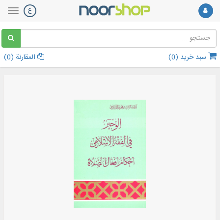
سبد خرید (
0
)
المقارنة (
0
)