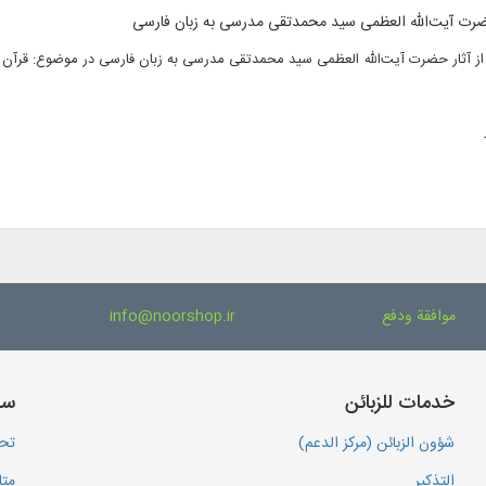
موافقة ودفع
info@noorshop.ir
خدمات للزبائن
سا
شؤون الزبائن (مركز الدعم)
تحم
التذكير
متا