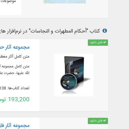
موضوعات م
کتاب "أحکام المطهرات و النجاسات" در نرم‌افزار های
قابل دانلود
مجموعه آثار ح
متن کامل آثار معظم
متن كامل مجموعه آث
الله علیها، حضرت علی
تعداد کتاب‌ها: 138
193,200 تومان
قابل دانلود
مجموعه آثار فا