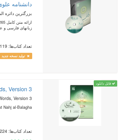
دانشنامه علوی 
بزرگترین دائره ال
زبان‏هاى فارسى و عر
تعداد کتاب‌ها: 119
تولید نسخه جدید
قابل دانلود
ds, Version 3
Words, Version 3
out Nahj al-Balagha
تعداد کتاب‌ها: 224