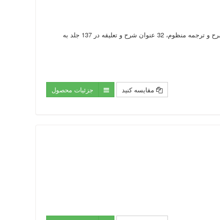
ارائه متن کامل 265 جلد كتاب در مورد نهج البلاغه، 27 ترجمه به زبان: فارسى، انگليسى و فرانسه، 7 شرح و ترجمه منظوم، 32 عنوان شرح و تعليقه در 137 جلد به
مقایسه کنید
جزئیات محصول