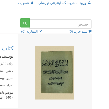
ورود
به
فروشگاه اینترنتی نورشاپ
عضویت
سبد خرید (
0
)
المقارنة (
0
)
کتاب ا
نویسنده
زبان : عر
ناشر :
مطب
سایر نویس
تعداد صفحات : 
موضوعات 
- 40ق. نهج البلاغه - نقد و تفسیر