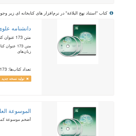
کتاب "استناد نهج البلاغة" در نرم‌افزار های کتابخانه ای زیر وجود
دانشنامه علوی 
متن 173 عنوان کتاب در 389 جلد در زمینه ترجمه و شرح و مصادر نهج البلاغه به زبان عربی و فارسی ...
زبان‌‌های
تعداد کتاب‌ها: 173
تولید نسخه جدید
الموسوعة العلوية
أضخم موسوعة كمبيوترية تضم كلمات الإمام علي علي