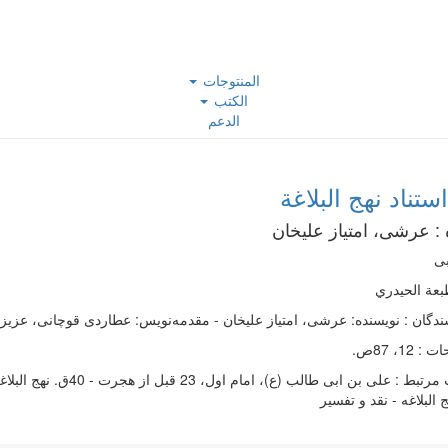
المنتوجات
الكتب
الدعم
ستناد نهج البلاغة
 :
عرشی، امتیاز علیخان
بی
عة الحيدري
ندگان : نویسنده: عرشی، امتیاز علیخان - مقدمه‌نويس: عطاردی قوچانی، عزیز ا
12، 87ص.
مرتبط :