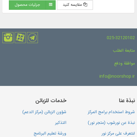
مقایسه کنید
جزئیات محصول
025-32120102
متابعة الطلب
موافقة ودفع
info@noorshop.ir
نبذة عنا
خدمات للزبائن
شروط استخدام برامج المركز
شؤون الزبائن (مركز الدعم)
نبذة عن نورشوب (متجر نور)
التذكير
لنتعرف على مركز نور
ورشة تعليم البرنامج