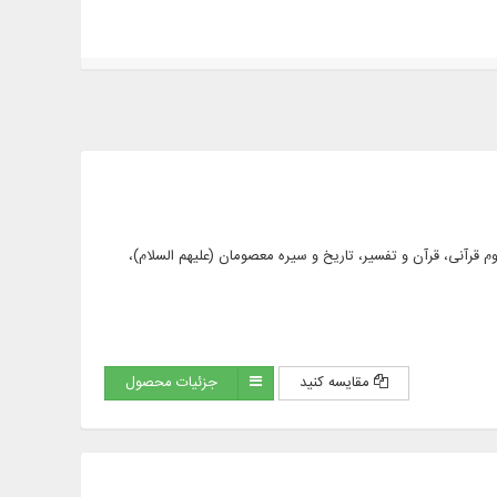
 مانند: علوم قرآنی، قرآن و تفسیر، تاریخ و سیره معصومان (علیهم السلام)،
مقایسه کنید
جزئیات محصول