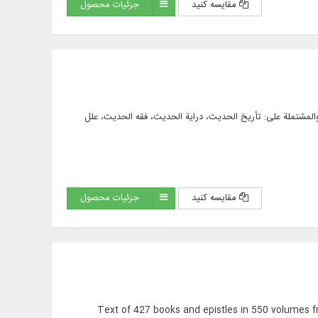
مقایسه کنید
جزئیات محصول
علوم الحديث والمشتملة علی: تأريخ الحديث، دراية الحديث، فقه الحديث، علل
مقایسه کنید
جزئیات محصول
Text of 427 books and epistles in 550 volumes f