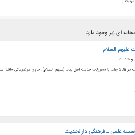
رتبط :
خانه ای زیر وجود دارد:
علیهم السلام
ن و حدیث
متن 166 عنوان کتاب در 338 جلد، با محوریّت حدیث اهل بیت (علیهم السلام)، حاوی موضوعاتی
ؤسسه علمی ـ فرهنگی دارالحدیث