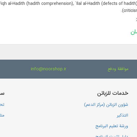
 Fiqh al-Hadith (hadith comprehension), `Ilal al-Hadith (defects of hadith
(critici
موافقة ودفع
info@noorshop.ir
خدمات للزبائن
سا
شؤون الزبائن (مركز الدعم)
تحم
التذكير
متا
ورشة تعليم البرنامج