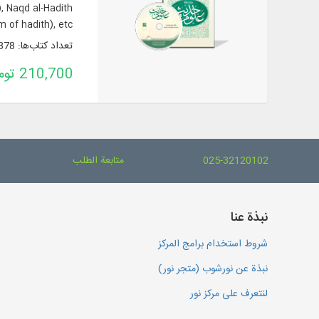
), Naqd al-Hadith
sm of hadith), etc.
تعداد کتاب‌ها: 378
210,700 تومان
025-32120102
متابعة الطلب
نبذة عنا
شروط استخدام برامج المركز
نبذة عن نورشوب (متجر نور)
لنتعرف على مركز نور