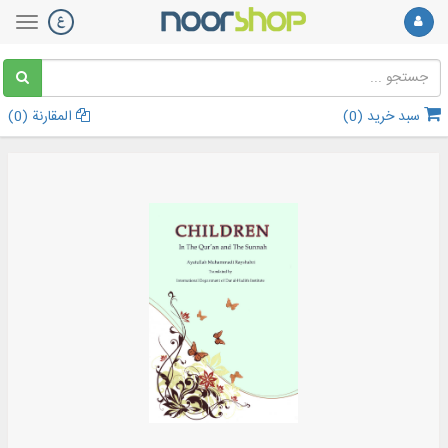
سبد خرید (
0
)
المقارنة (
0
)