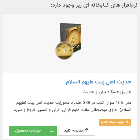
نرم‌افزار های کتابخانه ای زیر وجود دارد:
حدیث اهل بیت علیهم السلام
آثار پژوهشگاه قرآن و حدیث
متن 166 عنوان کتاب در 338 جلد، با محوریّت حدیث اهل بیت (علیهم
السلام)، حاوی موضوعاتی مانند: علوم قرآنی، قرآن و تفسیر، تاریخ و سیره
معصومان (علیهم السلام)، کلام و ...
تولید نسخه جدید
مقایسه کنید
جزئیات محصول