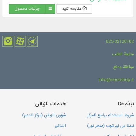
مقایسه کنید
جزئیات محصول
025-32120102
متابعة الطلب
موافقة ودفع
info@noorshop.ir
نبذة عنا
خدمات للزبائن
شروط استخدام برامج المركز
شؤون الزبائن (مركز الدعم)
نبذة عن نورشوب (متجر نور)
التذكير