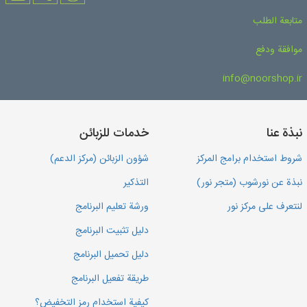
متابعة الطلب
موافقة ودفع
info@noorshop.ir
نبذة عنا
خدمات للزبائن
شروط استخدام برامج المركز
شؤون الزبائن (مركز الدعم)
نبذة عن نورشوب (متجر نور)
التذكير
لنتعرف على مركز نور
ورشة تعليم البرنامج
دليل تثبيت البرنامج
دليل تحميل البرنامج
طريقة تفعيل البرنامج
كيفية استخدام رمز التخفيض؟