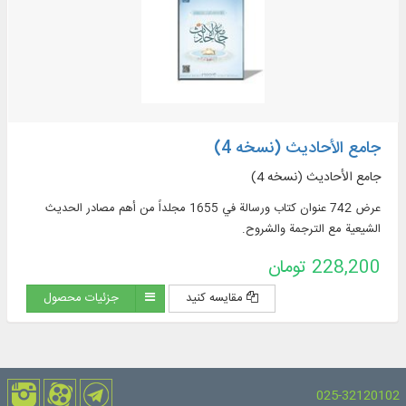
جامع الأحادیث (نسخه 4)
جامع الأحادیث (نسخه 4)
عرض 742 عنوان كتاب ورسالة في 1655 مجلداً من أهم مصادر الحديث
الشيعية مع الترجمة والشروح.
228,200 تومان
مقایسه کنید
جزئیات محصول
025-32120102