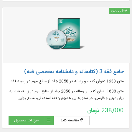
قابل دانلود
جامع فقه 3 (کتابخانه و دانشنامه تخصصی فقه)
متن 1638 عنوان کتاب و رساله در 2858 جلد از منابع مهم در زمينه فقه
متن 1638 عنوان کتاب و رساله در 2858 جلد از منابع مهم در زمينه فقه، به
زبان عربی و فارسی، در محورهایی همچون: فقه استدلالی، منابع روایی
فقهی، ادعیه و زیارات، استفتائات و رساله‌های عملیه، مناسک حج و مسائل
238,000 تومان
مستحدثه، فقه مقارن ...
مقایسه کنید
جزئیات محصول