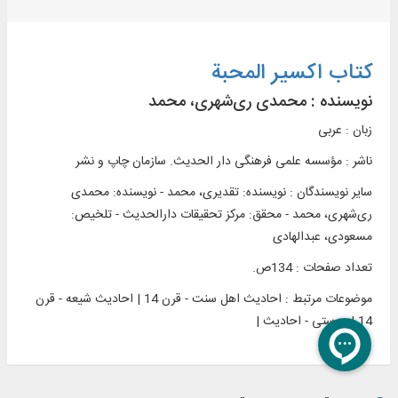
کتاب اکسیر المحبة
نویسنده :
محمدی ری‌شهری، محمد
زبان : عربی
ناشر :
مؤسسه علمی فرهنگی دار الحديث. سازمان چاپ و نشر
سایر نویسندگان : نویسنده: تقدیری، محمد - نویسنده: محمدی
ری‌شهری، محمد - محقق: مرکز تحقیقات دارالحدیث - تلخيص:
مسعودی، عبدالهادی
تعداد صفحات : 134ص.
موضوعات مرتبط :
احادیث اهل سنت - قرن 14 | احادیث شیعه - قرن
14 | دوستی - احادیث |