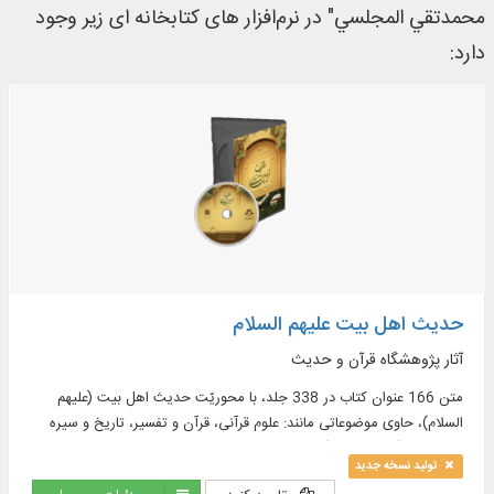
محمدتقي المجلسي" در نرم‌افزار های کتابخانه ای زیر وجود
دارد:
حدیث اهل بیت علیهم السلام
آثار پژوهشگاه قرآن و حدیث
متن 166 عنوان کتاب در 338 جلد، با محوریّت حدیث اهل بیت (علیهم
السلام)، حاوی موضوعاتی مانند: علوم قرآنی، قرآن و تفسیر، تاریخ و سیره
معصومان (علیهم السلام)، کلام و ...
تولید نسخه جدید