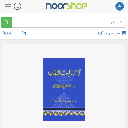
سبد خرید (
0
)
المقارنة (
0
)