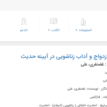
المنتوجات
الكتب
الدعم
زدواج و آداب زناشویی در آیینه حدیث
:
غضنفری، علی
ی
جی
دگان : نویسنده: غضنفری، علی
 224ص.
رتبط :
احادیث اخلاقی | زناشویی (اسلام) - احادیث