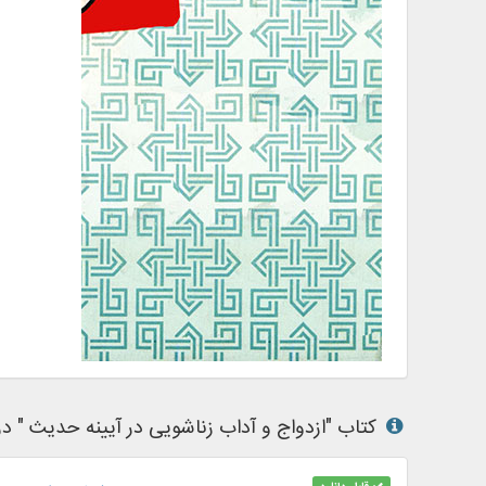
کتاب "ازدواج و آداب زناشویی در آیینه حدیث " در نر