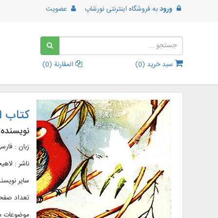
ورود
به
فروشگاه اینترنتی نورشاپ
عضویت
سبد خرید (
0
)
المقارنة (
0
)
کتاب ا
نویسنده 
زبان : فارس
ناشر :
لاهی
سایر نویسن
تعداد صفحات :
موضوعات م