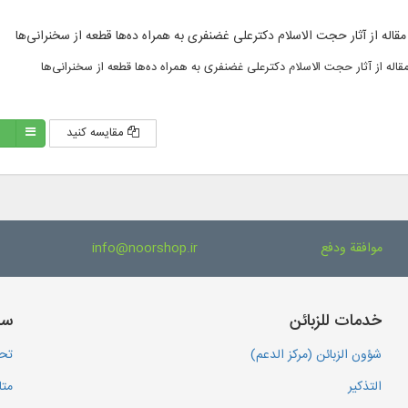
مقایسه کنید
موافقة ودفع
info@noorshop.ir
خدمات للزبائن
سا
شؤون الزبائن (مركز الدعم)
تحم
التذكير
متا