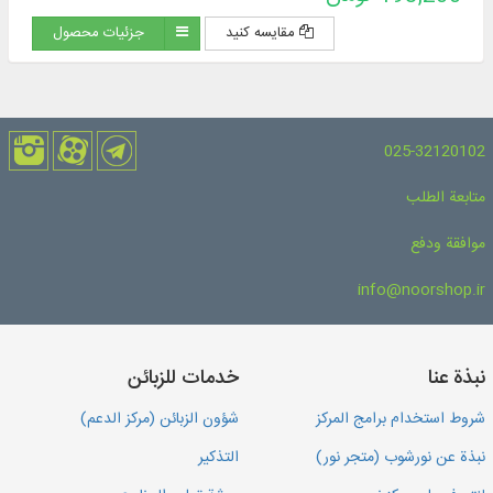
مناسبت برگزاری اجلاس ششم مجمع عمومی در تهران
مقایسه کنید
جزئیات محصول
025-32120102
متابعة الطلب
موافقة ودفع
info@noorshop.ir
نبذة عنا
خدمات للزبائن
شروط استخدام برامج المركز
شؤون الزبائن (مركز الدعم)
نبذة عن نورشوب (متجر نور)
التذكير