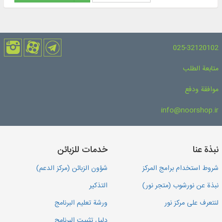
025-32120102
متابعة الطلب
موافقة ودفع
info@noorshop.ir
نبذة عنا
خدمات للزبائن
شروط استخدام برامج المركز
شؤون الزبائن (مركز الدعم)
نبذة عن نورشوب (متجر نور)
التذكير
لنتعرف على مركز نور
ورشة تعليم البرنامج
دليل تثبيت البرنامج