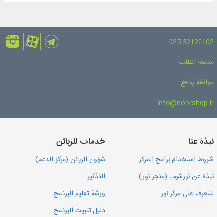
025-32120102
متابعة الطلب
موافقة ودفع
info@noorshop.ir
نبذة عنا
خدمات للزبائن
شروط استخدام برامج المركز
شؤون الزبائن (مركز الدعم)
نبذة عن نورشوب (متجر نور)
التذكير
لنتعرف على مركز نور
ورشة تعليم البرنامج
دليل تثبيت البرنامج