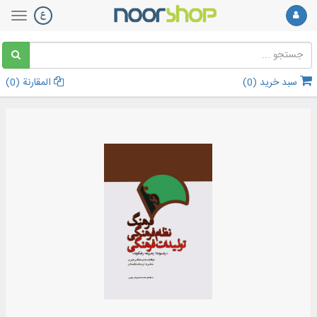
سبد خرید (
0
)
المقارنة (
0
)