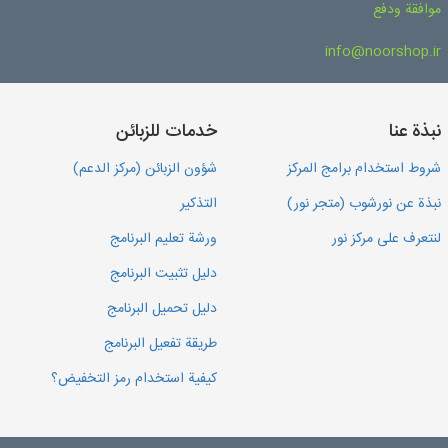
موافقة ودفع
info@noorshop.ir
نبذة عنا
خدمات للزبائن
شروط استخدام برامج المركز
شؤون الزبائن (مركز الدعم)
نبذة عن نورشوب (متجر نور)
التذكير
لنتعرف على مركز نور
ورشة تعليم البرنامج
دليل تثبيت البرنامج
دليل تحميل البرنامج
طريقة تفعيل البرنامج
كيفية استخدام رمز التخفيض؟