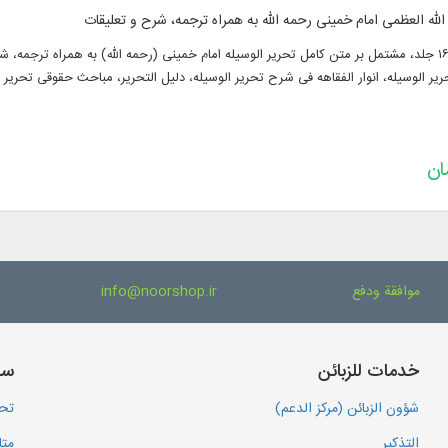
الله العظمی امام خمینی رحمه الله به همراه ترجمه، شرح و تعلیقات
۴۸ عنوان کتاب در ۱۶۲ جلد، مشتمل بر‌ متن کامل تحریر الوسیله امام خمینی (رحمه الله) به همراه ت
ر الوسیله، انوار الفقاهه فی شرح تحریر الوسیله، دلیل التحریر، مباحث حقوقی تحریر ال
موافقة ودفع
info@noorshop.ir
خدمات للزبائن
سا
شؤون الزبائن (مركز الدعم)
تحم
التذكير
متا