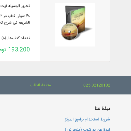
تحریر الوسیله آیت 
الشریعه فی شرح تحری
تعداد کتاب‌ها: 84
193,200 تومان
025-32120102
متابعة الطلب
نبذة عنا
شروط استخدام برامج المركز
نبذة عن نورشوب (متجر نور)