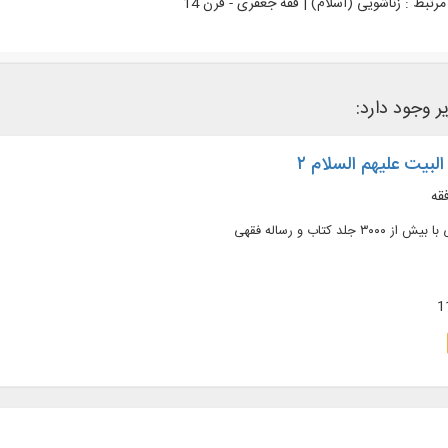
رتبط :
زناشویی (اسلام) | فقه جعفری - قرن 14
یر وجود دارد:
لبیت علیهم السلام ۲
قه
لد کتاب و رساله فقهی