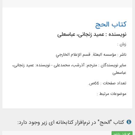
کتاب الحج
نویسنده :
عمید زنجانی، عباسعلی
زبان :
ناشر :
م‍ؤس‍س‍ه‌ ال‍ب‍ع‍ث‍ة. ق‍س‍م‌ الإع‍لام‌ ال‍خ‍ارج‍ي
سایر نویسندگان : مترجم: آذرشب، محمدعلی - نویسنده: عمید زنجانی،
عباسعلی
تعداد صفحات : 66ص.
موضوعات مرتبط :
کتاب "الحج" در نرم‌افزار کتابخانه ای زیر وجود دارد:
قابل دانلود