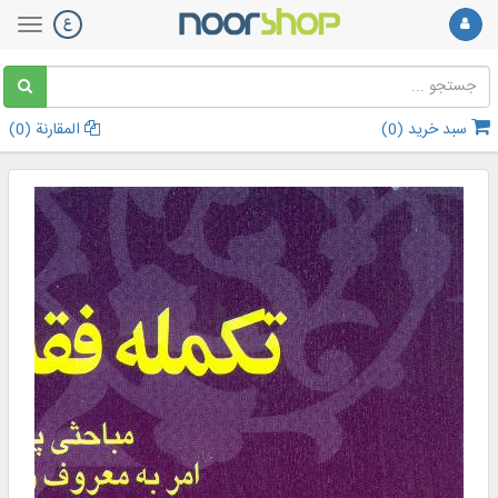
سبد خرید (
0
)
المقارنة (
0
)