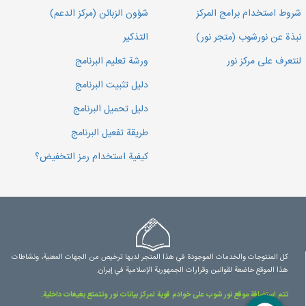
شروط استخدام برامج المركز
شؤون الزبائن (مركز الدعم)
نبذة عن نورشوب (متجر نور)
التذكير
لنتعرف على مركز نور
ورشة تعليم البرنامج
دليل تثبيت البرنامج
دليل تحميل البرنامج
طريقة تفعيل البرنامج
كيفية استخدام رمز التخفيض؟
كل المنتوجات والخدمات الموجودة في هذا المتجر لديها ترخيص من الجهات المعنية، ونشاطات
هذا الموقع خاضعة لقوانين وقرارات الجمهورية الإسلامية في إيران.
تتم استضافة موقع نور شوب على خوادم قوية لمركز بيانات نور وتتمتع بغيغات داخلية.