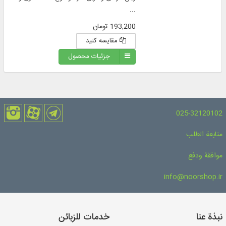
...
193,200 تومان
مقایسه کنید
جزئیات محصول
025-32120102
متابعة الطلب
موافقة ودفع
info@noorshop.ir
نبذة عنا
خدمات للزبائن