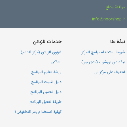
موافقة ودفع
info@noorshop.ir
نبذة عنا
خدمات للزبائن
شروط استخدام برامج المركز
شؤون الزبائن (مركز الدعم)
نبذة عن نورشوب (متجر نور)
التذكير
لنتعرف على مركز نور
ورشة تعليم البرنامج
دليل تثبيت البرنامج
دليل تحميل البرنامج
طريقة تفعيل البرنامج
كيفية استخدام رمز التخفيض؟