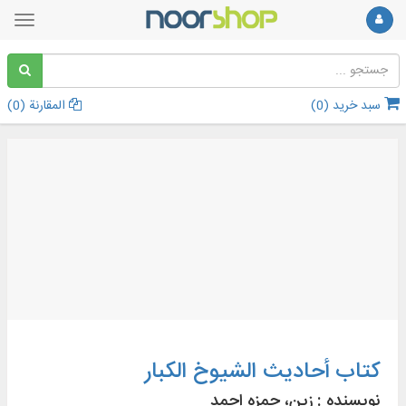
سبد خرید (
0
)
المقارنة (
0
)
کتاب أحاديث الشيوخ الكبار
نویسنده :
زین‌، حمزه‌ احمد